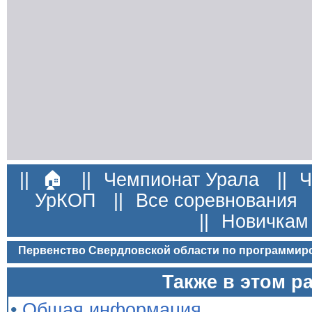
||
🏠
||
Чемпионат Урала
||
Ч
УрКОП
||
Все соревнования
||
Новичкам
Первенство Свердловской области по программир
Также в этом р
•
Общая информация