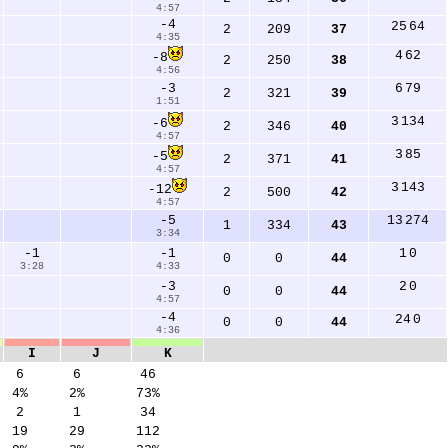
4:57
-4
25
64
2
209
37
4:35
4
62
-8
2
250
38
4:56
6
79
-3
2
321
39
1:51
3
134
-6
2
346
40
4:57
3
85
-5
2
371
41
4:57
3
143
-12
2
500
42
4:57
13
274
-5
1
334
43
3:34
1
0
-1
-1
0
0
44
3:28
4:33
2
0
-3
0
0
44
4:57
-4
24
0
0
0
44
4:36
I
J
K
6
6
46
4%
2%
73%
2
1
34
19
29
112