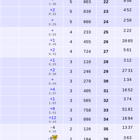
+
9
58
5
803
22
1:46
4
52
+2
5
839
23
0:32
2
59
+
5
860
24
0:26
2
22
+
4
233
25
0:55
+1
20
65
4
455
26
0:45
5
61
+2
4
724
27
0:42
3
12
+1
3
110
28
0:29
+2
27
31
3
246
29
0:38
1
34
+
3
279
30
0:44
+4
16
52
3
405
31
2:37
3
74
+1
3
565
32
1:02
+8
51
81
3
758
33
3:41
+12
16
94
3
886
34
4:44
13
37
-4
2
126
35
4:26
3
63
-8
2
184
36