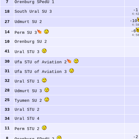
7
Orenburg SPedU 1 
-1
18
South Ural SU 3 
4:4
-10
27
Udmurt SU 2 
4:5
-6
14
Perm SU 3
4:5
10
Orenburg SU 2 
41
Ural STU 3 
30
Ufa STU of Aviation 2
31
Ufa STU of Aviation 3 
32
Ural STU 1 
28
Udmurt SU 3 
25
Tyumen SU 2 
33
Ural STU 2 
34
Ural STU 4 
11
Perm STU 2 
-2
8