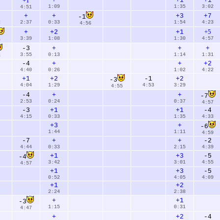
+1
+
+1
+1
1:09
1:35
3:02
4:51
+
+
+3
+7
-1
2
2:37
0:33
1:54
4:23
4:56
+5
+
+2
+1
3:39
1:08
1:30
4:57
8
-3
+
+
+
3:55
0:13
1:14
1:31
8
-4
+
+
+2
4:40
0:26
1:02
4:22
+1
+2
-1
+2
-3
4:04
1:29
4:53
3:29
4:55
-4
+
+
-7
2:53
0:24
0:37
4:57
-3
+1
+1
-4
4:15
0:33
1:35
4:33
+3
+
-6
1:44
1:11
4:59
-7
+
+
-2
4:44
0:33
2:15
4:39
+1
+3
-5
-4
3:42
3:01
4:55
4:57
+1
+3
-5
0:52
4:05
4:09
+1
+2
2:24
2:38
+
+1
-3
1:15
0:31
4:47
+
+2
-4