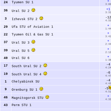
+
24
Tyumen SU 1 
3:0
+1
36
Ural SU 2 
3:3
-1
3
Izhevsk STU 2 
4:5
+
29
Ufa STU of Aviation 1 
1:4
+
22
Tyumen Oil & Gas SU 1 
3:4
+
37
Ural SU 3 
2:4
+
39
Ural SU 5 
2:1
+
40
Ural SU 6 
1:3
-4
17
South Ural SU 2 
4:2
-6
19
South Ural SU 4 
4:4
-4
1
Chelyabinsk SU 
4:4
-5
9
Orenburg SU 1 
4:5
+
46
Magnitogorsk STU 
4:3
43
Perm STU 1 