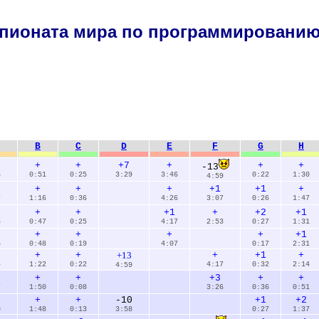
пионата мира по программированию.
B
C
D
E
F
G
H
+
+
+7
+
+
+
-13
6
0:51
0:25
3:29
3:46
0:22
1:30
4:59
+
+
+
+1
+1
+
7
1:16
0:36
4:26
3:07
0:26
1:47
+
+
+1
+
+2
+1
6
0:47
0:25
4:17
2:53
0:27
1:31
+
+
+
+
+1
5
0:48
0:19
4:07
0:17
2:31
+
+
+13
+
+1
+
4
1:22
0:22
4:17
0:32
2:14
4:59
+
+
+3
+
+
7
1:50
0:08
3:26
0:36
0:51
+
+
-10
+1
+2
0
1:48
0:13
3:58
0:27
1:37