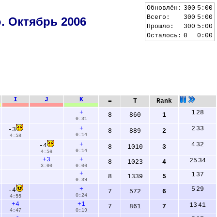
Обновлён:
300
5:00
Всего:
300
5:00
 Октябрь 2006
Прошло:
300
5:00
Осталось:
0
0:00
I
J
K
=
T
Rank
1
28
+
8
860
1
0:31
2
33
+
-3
8
889
2
0:14
4:58
4
32
+
-4
8
1010
3
0:14
4:56
+3
+
25
34
8
1023
4
3:00
0:06
+
1
37
8
1339
5
0:39
5
29
+
-4
7
572
6
0:24
4:55
+4
+1
13
41
7
861
7
4:47
0:19