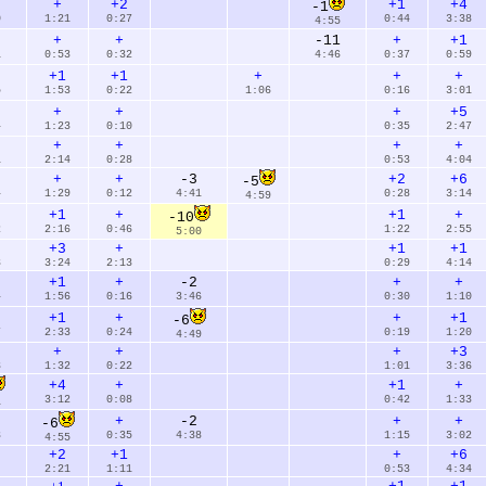
+
+2
+1
+4
-1
0
1:21
0:27
0:44
3:38
4:55
+
+
-11
+
+1
1
0:53
0:32
4:46
0:37
0:59
2
+1
+1
+
+
+
5
1:53
0:22
1:06
0:16
3:01
+
+
+
+5
4
1:23
0:10
0:35
2:47
+
+
+
+
1
2:14
0:28
0:53
4:04
+
+
-3
+2
+6
-5
4
1:29
0:12
4:41
0:28
3:14
4:59
+1
+
+1
+
-10
2
2:16
0:46
1:22
2:55
5:00
+3
+
+1
+1
8
3:24
2:13
0:29
4:14
+1
+
-2
+
+
4
1:56
0:16
3:46
0:30
1:10
+1
+
+
+1
-6
7
2:33
0:24
0:19
1:20
4:49
+
+
+
+3
3
1:32
0:22
1:01
3:36
+4
+
+1
+
3:12
0:08
0:42
1:33
1
+
-2
+
+
-6
3
0:35
4:38
1:15
3:02
4:55
+2
+1
+
+6
2:21
1:11
0:53
4:34