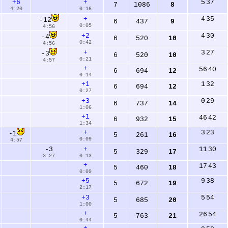
5
37
+6
+
7
1086
8
4:20
0:16
4
35
+
-12
6
437
9
0:05
4:56
4
30
+2
-4
6
520
10
0:42
4:56
3
27
+
-3
6
520
10
0:21
4:57
+
56
40
6
694
12
0:14
1
32
+1
6
694
12
0:27
0
29
+3
6
737
14
1:06
+1
46
42
6
932
15
1:34
3
23
+
-1
5
261
16
0:09
4:57
11
30
-3
+
5
329
17
3:27
0:13
+
17
43
5
460
18
0:09
9
38
+5
5
672
19
2:17
5
54
+3
5
685
20
1:00
+
26
54
5
763
21
0:44