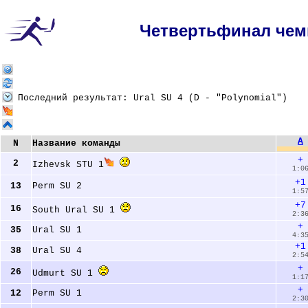
Четвертьфинал чем
Последний результат:
Ural SU 4 (D - "Polynomial")
A
N
Название команды
+
2
Izhevsk STU 1
1:0
+1
13
Perm SU 2 
1:5
+7
16
South Ural SU 1 
2:3
+
35
Ural SU 1 
4:3
+1
38
Ural SU 4 
2:5
+
26
Udmurt SU 1 
1:1
+
12
Perm SU 1 
2:3