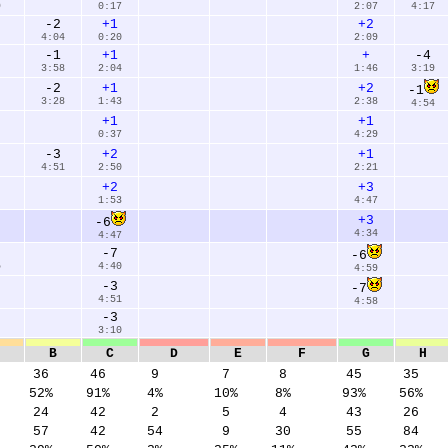
9
0:17
2:07
4:17
-2
+1
+2
4:04
0:20
2:09
-1
+1
+
-4
3:58
2:04
1:46
3:19
-2
+1
+2
-1
3:28
1:43
2:38
4:54
+1
+1
0:37
4:29
-3
+2
+1
4:51
2:50
2:21
+2
+3
1:53
4:47
+3
-6
4:34
4:47
-7
-6
5
4:40
4:59
-3
-7
4:51
4:58
-3
3:10
B
C
D
E
F
G
H
36
46
9
7
8
45
35
52%
91%
4%
10%
8%
93%
56%
24
42
2
5
4
43
26
57
42
54
9
30
55
84