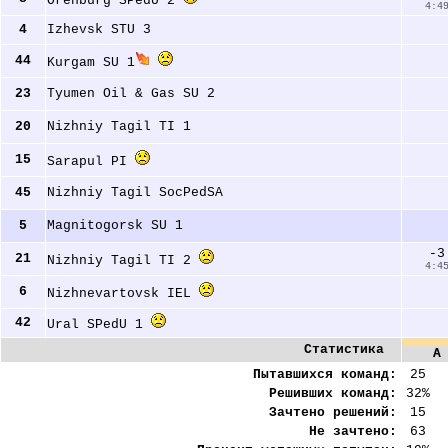
Orenburg SPedU 2 
4:4
4
Izhevsk STU 3 
44
Kurgam SU 1
23
Tyumen Oil & Gas SU 2 
20
Nizhniy Tagil TI 1 
15
Sarapul PI 
45
Nizhniy Tagil SocPedSA 
5
Magnitogorsk SU 1 
-3
21
Nizhniy Tagil TI 2 
4:4
6
Nizhnevartovsk IEL 
42
Ural SPedU 1 
Статистика
A
Пытавшихся команд:
25
Решивших команд:
32%
Зачтено решений:
15
Не зачтено:
63