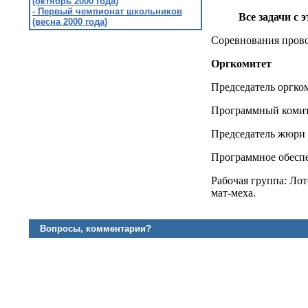
(октябрь 2000 года)
- Первый чемпионат школьников
Все задачи с 
(весна 2000 года)
Соревнования прово
Оргкомитет
Председатель оргком
Программный комитет
Председатель жюри 
Программное обеспе
Рабочая группа: Ло
мат-меха.
Вопросы, комментарии?