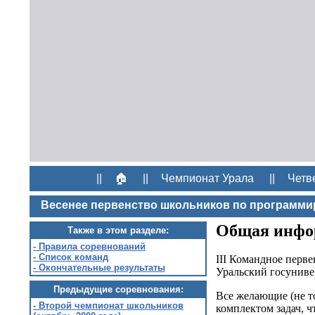
||
🏠
||
Чемпионат Урала
||
Четв
Весенее первенство школьников по программи
Общая инфо
Также в этом разделе:
- Правила соревнований
- Список команд
III Командное перв
- Окончательные
результаты
Уральский госуниве
Предыдущие соревнования:
Все желающие (не т
- Второй чемпионат школьников
комплектом задач, ч