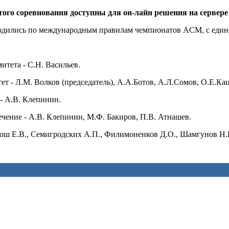
этого соревнования доступны для он-лайн решения на сервер
дились по международным правилам чемпионатов ACM, с единст
итета - С.Н. Васильев.
 - Л.М. Волков (председатель), А.А.Ботов, А.Л.Сомов, О.Е.Кац
- А.В. Клепинин.
чение - А.В. Клепинин, М.Ф. Бакиров, П.В. Атнашев.
тош Е.В., Семигродских А.П., Филимоненков Д.О., Шамгунов Н.Н