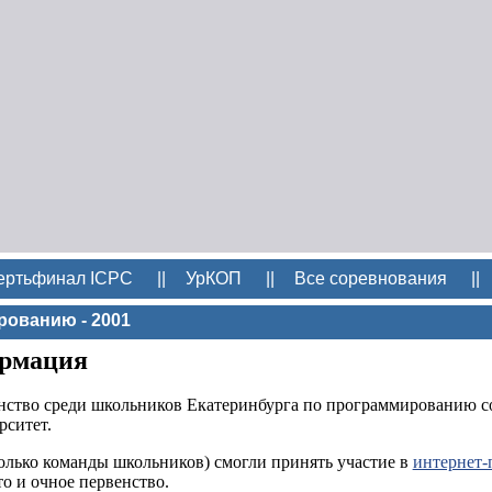
ертьфинал ICPC
||
УрКОП
||
Все соревнования
||
рованию - 2001
рмация
енство среди школьников Екатеринбурга по программированию со
рситет.
олько команды школьников) смогли принять участие в
интернет-
то и очное первенство.