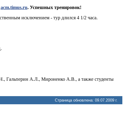
е
acm.timus.ru
. Успешных тренировок!
венным исключением - тур длился 4 1/2 часа.
.
., Гальперин А.Л., Мироненко А.В., а также студенты
Страница обновлена: 09.07.2009 г.