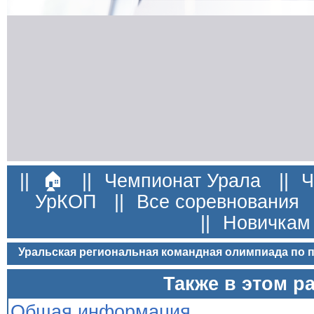
||
🏠
||
Чемпионат Урала
||
Ч
УрКОП
||
Все соревнования
||
Новичкам
Уральская региональная командная олимпиада по
Также в этом р
Общая информация