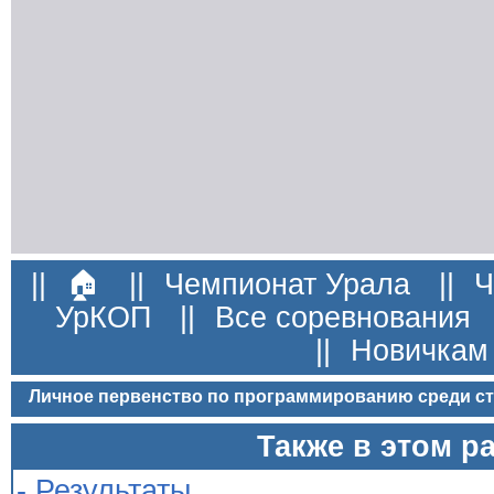
||
🏠
||
Чемпионат Урала
||
Ч
УрКОП
||
Все соревнования
||
Новичкам
Личное первенство по программированию среди сту
Также в этом р
- Результаты