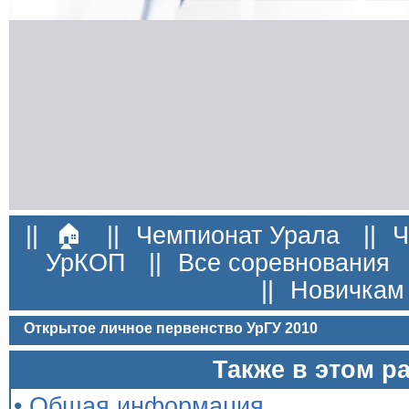
||
🏠
||
Чемпионат Урала
||
Ч
УрКОП
||
Все соревнования
||
Новичкам
Открытое личное первенство УрГУ 2010
Также в этом р
•
Общая информация