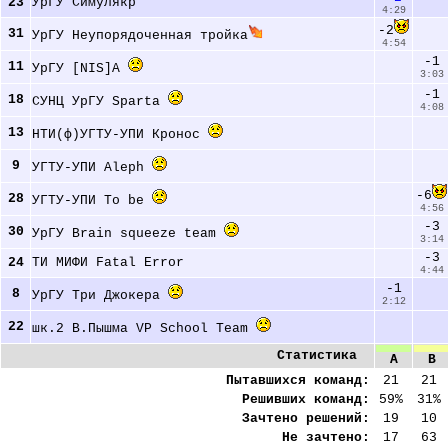
23
УрГУ Симулякр 
4:29
-2
31
УрГУ Неупорядоченная тройка
4:54
-1
11
УрГУ [NIS]A 
3:03
-1
18
СУНЦ УрГУ Sparta 
4:08
13
НТИ(ф)УГТУ-УПИ Кронос 
9
УГТУ-УПИ Aleph 
-6
28
УГТУ-УПИ To be 
4:56
-3
30
УрГУ Brain squeeze team 
3:14
-3
24
ТИ МИФИ Fatal Error 
4:44
-1
8
УрГУ Три Джокера 
2:12
22
шк.2 В.Пышма VP School Team 
Статистика
A
B
Пытавшихся команд:
21
21
Решивших команд:
59%
31%
Зачтено решений:
19
10
Не зачтено:
17
63