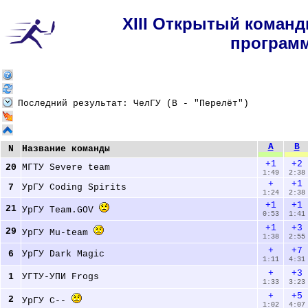
XIII Открытый коман
програм
Последний результат:
ЧелГУ (B - "Перелёт")
A
B
N
Название команды
+1
+2
20
МГТУ Severe team 
1:49
2:38
+
+1
7
УрГУ Coding Spirits 
1:24
2:38
+1
+1
21
УрГУ Team.GOV 
0:53
1:41
+1
+3
29
УрГУ Mu-team 
1:38
2:55
+
+7
6
УрГУ Dark Magic 
1:11
4:31
+
+3
1
УГТУ-УПИ Frogs 
1:33
3:23
+
+5
2
УрГУ C-- 
1:02
4:07