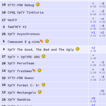
+
-3
19
УГТУ-УПИ Debug 
0:55
4:53
+
-2
10
СУНЦ УрГУ Tinkturia 
0:46
4:44
+
+4
17
ЧелГУ 
1:21
4:58
+1
-4
3
ТюмГНГУ #1 
2:44
3:03
+1
+2
25
УрГУ Asynchronous 
2:12
2:24
5
Гимназия 9 g-nine
+2
4
УрГУ The Good, The Bad and The Ugly 
3:35
+
27
УрГУ + УрГУПС UDS 
1:49
+
-1
26
УрГУ PervoTeam 
1:58
4:42
+
-3
14
УрГУ freshmen
1:43
4:12
+
-3
32
УГТУ-УПИ Оникс 
3:20
2:17
15
УрГУ Format C: b! 
+5
12
УрГУ Mechangels 
3:38
+5
16
УрГУ Swodniw 
4:42
+2