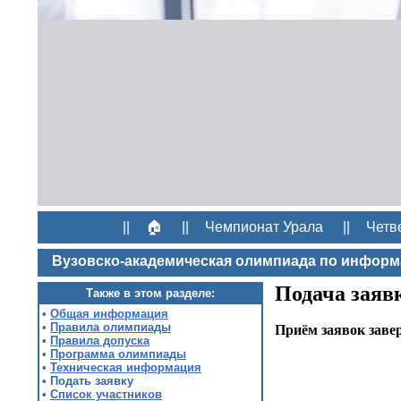
||
🏠
||
Чемпионат Урала
||
Четв
Вузовско-академическая олимпиада по информ
Подача заяв
Также в этом разделе:
•
Общая информация
•
Правила олимпиады
Приём заявок заве
•
Правила допуска
•
Программа олимпиады
•
Техническая информация
• Подать заявку
•
Список участников