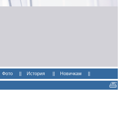
Фото
||
История
||
Новичкам
||