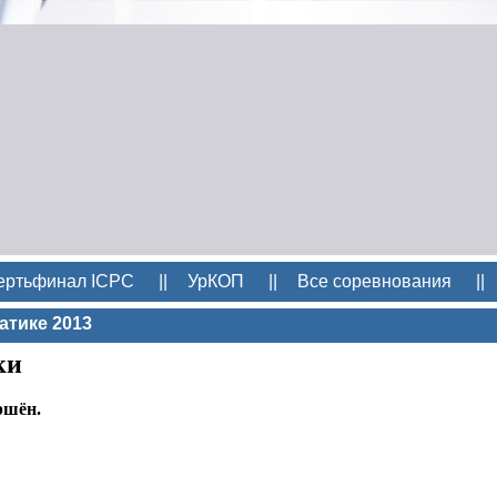
ертьфинал ICPC
||
УрКОП
||
Все соревнования
||
атике 2013
ки
ршён.