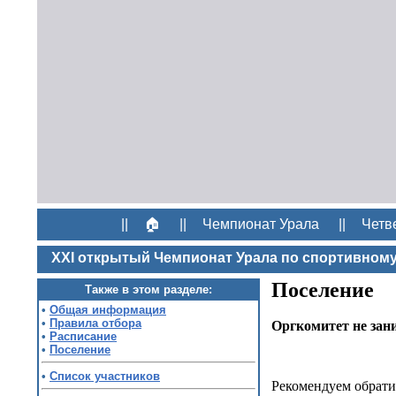
||
🏠
||
Чемпионат Урала
||
Четв
XXI открытый Чемпионат Урала по спортивно
Поселение
Также в этом разделе:
•
Общая информация
•
Правила отбора
Оргкомитет не зан
•
Расписание
•
Поселение
•
Список участников
Рекомендуем обрати