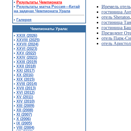
•
Результаты Чемпионата
Иремель отель
•
Результаты матча Россия—Китай
на задачах Чемпионата Урала
гостиница Ан
отель Sheraton
•
Галерея
гостиница Та
гостиница Ба
Чемпионаты Урала:
Президент От
•
XXIX (2026)
отель Парк-Си
•
XXVIII (2025)
отель Аристол
•
XXVII (2024)
•
XXVI (2023)
•
XXV (2022)
•
XXIV (2021)
•
XXIII (2019)
•
XXII (2018)
•
XXI (2017)
•
XX (2016)
•
XIX (2015)
•
XVIII (2014)
•
XVII (2013)
•
XVI (2012)
•
XV (2011)
•
XIV (2010)
•
XIII (2009)
•
XII (2008)
•
XI (2007)
•
X (2006)
•
IX (2005)
•
VIII (2004)