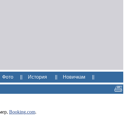
Фото
||
История
||
Новичкам
||
мер,
Booking.com
.