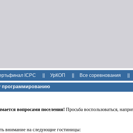
ертьфинал ICPC
||
УрКОП
||
Все соревнования
||
му программированию
имается вопросами поселения!
Просьба воспользоваться, напри
ть внимание на следующие гостиницы: