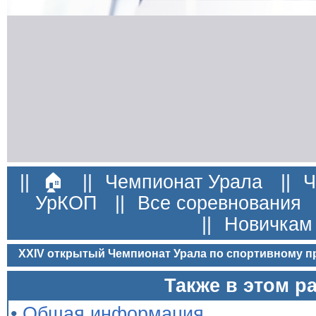
||
🏠
||
Чемпионат Урала
||
Ч
УрКОП
||
Все соревнования
||
Новичкам
XXIV открытый Чемпионат Урала по спортивному 
Также в этом р
•
Общая информация