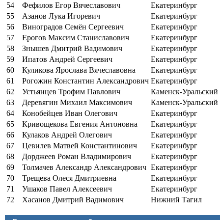
54
Фефилов Егор Вячеславович
Екатеринбург
55
Азанов Лука Игоревич
Екатеринбург
56
Виноградов Семён Сергеевич
Екатеринбург
57
Ерогов Максим Станиславович
Екатеринбург
58
Знышев Дмитрий Вадимович
Екатеринбург
59
Ипатов Андрей Сергеевич
Екатеринбург
60
Куликова Ярослава Вячеславовна
Екатеринбург
61
Рогожин Константин Александрович
Екатеринбург
62
Устьянцев Трофим Павлович
Каменск-Уральский
63
Деревягин Михаил Максимович
Каменск-Уральский
64
Конобейцев Иван Олегович
Екатеринбург
65
Кривощекова Евгения Антоновна
Екатеринбург
66
Кулаков Андрей Олегович
Екатеринбург
67
Цевилев Матвей Константинович
Екатеринбург
68
Дорджеев Роман Владимирович
Екатеринбург
69
Толмачев Александр Александрович
Екатеринбург
70
Трещева Олеся Дмитриевна
Екатеринбург
71
Ушаков Павел Алексеевич
Екатеринбург
72
Хасанов Дмитрий Вадимович
Нижний Тагил