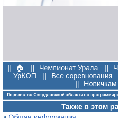
||
🏠
||
Чемпионат Урала
||
Ч
УрКОП
||
Все соревнования
||
Новичкам
Первенство Свердловской области по программир
Также в этом р
•
Общая информация