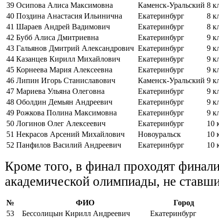
39
Осипова Алиса Максимовна
Каменск-Уральский
8 к
40
Поздина Анастасия Ильинична
Екатеринбург
8 к
41
Шараев Андрей Вадимович
Екатеринбург
8 к
42
Бубб Алиса Дмитриевна
Екатеринбург
9 к
43
Гальянов Дмитрий Александрович
Екатеринбург
9 к
44
Казанцев Кирилл Михайлович
Екатеринбург
9 к
45
Корнеева Мария Алексеевна
Екатеринбург
9 к
46
Липин Игорь Станиславович
Каменск-Уральский
9 к
47
Мариева Ульяна Олеговна
Екатеринбург
9 к
48
Оболдин Демьян Андреевич
Екатеринбург
9 к
49
Рожкова Полина Максимовна
Екатеринбург
9 к
50
Логинов Олег Алексеевич
Екатеринбург
10 
51
Некрасов Арсений Михайлович
Новоуральск
10 
52
Панфилов Василий Андреевич
Екатеринбург
10 
Кроме того, в финал проходят финал
академической олимпиады, не ставши
№
ФИО
Город
53
Бессолицын Кирилл Андреевич
Екатеринбург