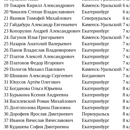
19
Токарев Кирилл Александрович
Каменск-Уральский
6 к
20
Чикилев Степан Владиславович
Екатеринбург
6 к
21
Якимов Тимофей Михайлович
Североуральск
6 к
22
Гайдабура Александр Евгеньевич
Каменск-Уральский
7 к
23
Копорулин Андрей Александрович
Екатеринбург
7 к
24
Лагунов Илья Григорьевич
Каменск-Уральский
7 к
25
Назаров Анатолий Валерьевич
Екатеринбург
7 к
26
Панов Владислав Владимирович
Екатеринбург
7 к
27
Платов Алексей Александрович
Екатеринбург
7 к
28
Платонов Федор Игоревич
Екатеринбург
7 к
29
Пологов Михаил Павлович
Каменск-Уральский
7 к
30
Шишкин Александр Сергеевич
Богданович
7 к
31
Юнусов Артём Олегович
Екатеринбург
7 к
32
Богданова Ольга Юрьевна
Екатеринбург
8 к
33
Бурыкина Ксения Андреевна
Екатеринбург
8 к
34
Василевский Роман Михайлович
Екатеринбург
8 к
35
Долгополова Ирина Павловна
Екатеринбург
8 к
36
Дорофеев Ярослав Дмитриевич
Первоуральск
8 к
37
Иванов Вячеслав Вячеславович
Екатеринбург
8 к
38
Кудашева София Дмитриевна
Екатеринбург
8 к