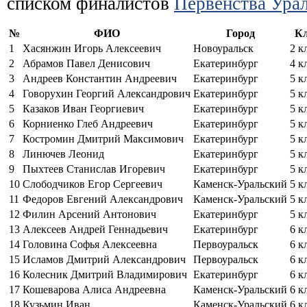
списком финалистов
Первенства Ура
№
ФИО
Город
Кл
1
Хасянжин Игорь Алексеевич
Новоуральск
2 к
2
Абрамов Павел Денисович
Екатеринбург
4 к
3
Андреев Константин Андреевич
Екатеринбург
5 к
4
Говорухин Георгий Александрович
Екатеринбург
5 к
5
Казаков Иван Георгиевич
Екатеринбург
5 к
6
Корниенко Глеб Андреевич
Екатеринбург
5 к
7
Костромин Дмитрий Максимович
Екатеринбург
5 к
8
Линючев Леонид
Екатеринбург
5 к
9
Пыхтеев Станислав Игоревич
Екатеринбург
5 к
10
Слободчиков Егор Сергеевич
Каменск-Уральский
5 к
11
Федоров Евгений Александрович
Каменск-Уральский
5 к
12
Филин Арсений Антонович
Екатеринбург
5 к
13
Алексеев Андрей Геннадьевич
Екатеринбург
6 к
14
Головина Софья Алексеевна
Первоуральск
6 к
15
Исламов Дмитрий Александрович
Первоуральск
6 к
16
Колесник Дмитрий Владимирович
Екатеринбург
6 к
17
Кошеварова Алиса Андреевна
Каменск-Уральский
6 к
18
Кузьмин Иван
Каменск-Уральский
6 к