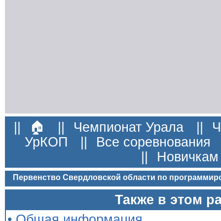
||
🏠
||
Чемпионат Урала
||
Ч
УрКОП
||
Все соревнования
||
Новичкам
Первенство Свердловской области по программир
Также в этом р
•
Общая информация