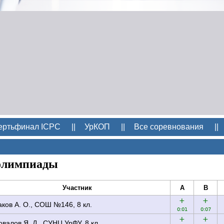
ертьфинал ICPC
||
УрКОП
||
Все соревнования
||
олимпиады
Участник
A
B
+
+
аков А. О., СОШ №146, 8 кл.
0:01
0:07
+
+
овалов Я. Д., СУНЦ УрФУ, 8 кл.