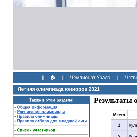
||
🏠
||
Чемпионат Урала
||
Четв
Летняя олимпиада юниоров 2021
Результаты 
Также в этом разделе:
•
Общая информация
•
Расписание олимпиады
Место
•
Правила олимпиады
•
Правила отбора для младшей лиги
1
Кул
•
Список участников
2
Кон