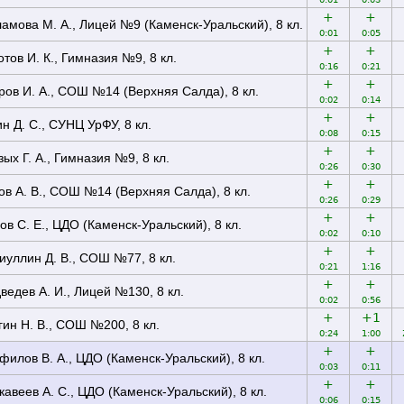
+
+
амова М. А., Лицей №9 (Каменск-Уральский), 8 кл.
0:01
0:05
+
+
отов И. К., Гимназия №9, 8 кл.
0:16
0:21
+
+
ров И. А., СОШ №14 (Верхняя Салда), 8 кл.
0:02
0:14
+
+
ин Д. С., СУНЦ УрФУ, 8 кл.
0:08
0:15
+
+
зых Г. А., Гимназия №9, 8 кл.
0:26
0:30
+
+
ов А. В., СОШ №14 (Верхняя Салда), 8 кл.
0:26
0:29
+
+
ов С. Е., ЦДО (Каменск-Уральский), 8 кл.
0:02
0:10
+
+
иуллин Д. В., СОШ №77, 8 кл.
0:21
1:16
+
+
ведев А. И., Лицей №130, 8 кл.
0:02
0:56
+
+1
гин Н. В., СОШ №200, 8 кл.
0:24
1:00
+
+
филов В. А., ЦДО (Каменск-Уральский), 8 кл.
0:03
0:11
+
+
кавеев А. С., ЦДО (Каменск-Уральский), 8 кл.
0:06
0:15