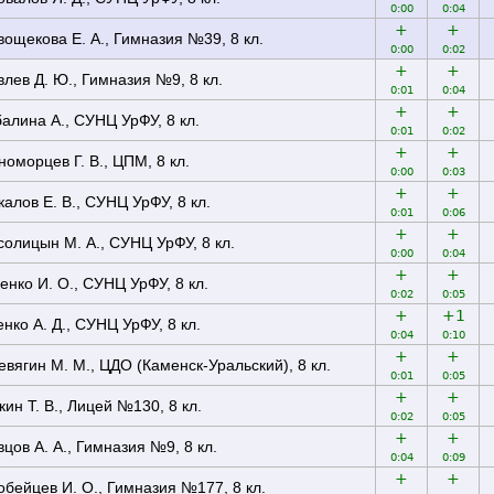
0:00
0:04
+
+
вощекова Е. А., Гимназия №39, 8 кл.
0:00
0:02
+
+
влев Д. Ю., Гимназия №9, 8 кл.
0:01
0:04
+
+
алина А., СУНЦ УрФУ, 8 кл.
0:01
0:02
+
+
номорцев Г. В., ЦПМ, 8 кл.
0:00
0:03
+
+
калов Е. В., СУНЦ УрФУ, 8 кл.
0:01
0:06
+
+
солицын М. А., СУНЦ УрФУ, 8 кл.
0:00
0:04
+
+
енко И. О., СУНЦ УрФУ, 8 кл.
0:02
0:05
+
+1
енко А. Д., СУНЦ УрФУ, 8 кл.
0:04
0:10
+
+
евягин М. М., ЦДО (Каменск-Уральский), 8 кл.
0:01
0:05
+
+
кин Т. В., Лицей №130, 8 кл.
0:02
0:05
+
+
вцов А. А., Гимназия №9, 8 кл.
0:04
0:09
+
+
обейцев И. О., Гимназия №177, 8 кл.