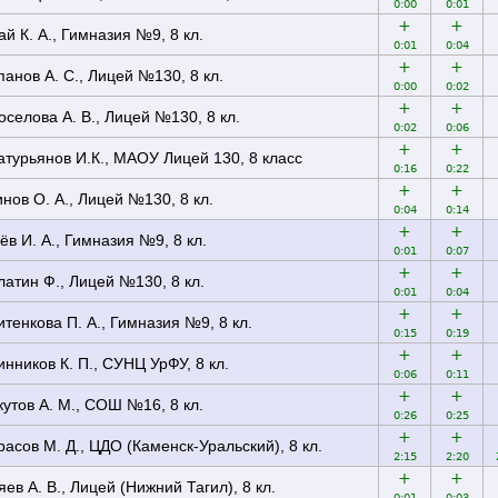
0:00
0:01
+
+
ай К. А., Гимназия №9, 8 кл.
0:01
0:04
+
+
панов А. С., Лицей №130, 8 кл.
0:00
0:02
+
+
оселова А. В., Лицей №130, 8 кл.
0:02
0:06
+
+
атурьянов И.К., МАОУ Лицей 130, 8 класс
0:16
0:22
+
+
инов О. А., Лицей №130, 8 кл.
0:04
0:14
+
+
ёв И. А., Гимназия №9, 8 кл.
0:01
0:07
+
+
латин Ф., Лицей №130, 8 кл.
0:01
0:04
+
+
итенкова П. А., Гимназия №9, 8 кл.
0:15
0:19
+
+
инников К. П., СУНЦ УрФУ, 8 кл.
0:06
0:11
+
+
кутов А. М., СОШ №16, 8 кл.
0:26
0:25
+
+
расов М. Д., ЦДО (Каменск-Уральский), 8 кл.
2:15
2:20
+
+
яев А. В., Лицей (Нижний Тагил), 8 кл.
0:01
0:03