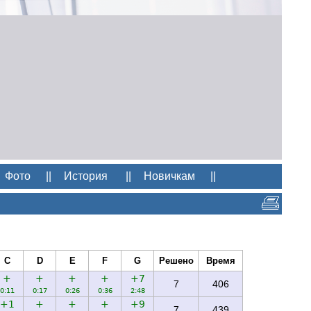
Фото
||
История
||
Новичкам
||
C
D
E
F
G
Решено
Время
+
+
+
+
+7
7
406
0:11
0:17
0:26
0:36
2:48
+1
+
+
+
+9
7
439