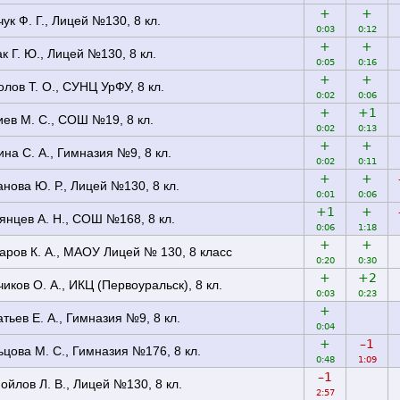
+
+
ук Ф. Г., Лицей №130, 8 кл.
0:03
0:12
+
+
ак Г. Ю., Лицей №130, 8 кл.
0:05
0:16
+
+
олов Т. О., СУНЦ УрФУ, 8 кл.
0:02
0:06
+
+1
иев М. С., СОШ №19, 8 кл.
0:02
0:13
+
+
ина С. А., Гимназия №9, 8 кл.
0:02
0:11
+
+
анова Ю. Р., Лицей №130, 8 кл.
0:01
0:06
+1
+
янцев А. Н., СОШ №168, 8 кл.
0:06
1:18
+
+
аров К. А., МАОУ Лицей № 130, 8 класс
0:20
0:30
+
+2
чиков О. А., ИКЦ (Первоуральск), 8 кл.
0:03
0:23
+
атьев Е. А., Гимназия №9, 8 кл.
0:04
+
–1
ьцова М. С., Гимназия №176, 8 кл.
0:48
1:09
–1
ойлов Л. В., Лицей №130, 8 кл.
2:57