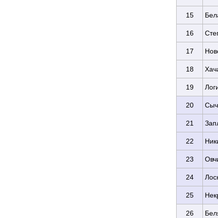
15
Бел
16
Сте
17
Нов
18
Хач
19
Лог
20
Сыч
21
Зап
22
Ник
23
Овч
24
Лос
25
Нек
26
Бел