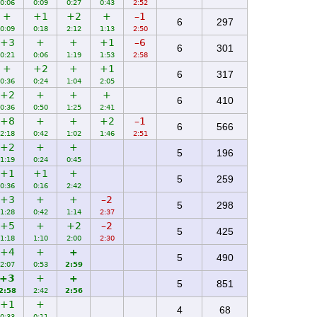
0:06
0:09
0:27
0:43
2:52
+
+1
+2
+
–1
6
297
0:09
0:18
2:12
1:13
2:50
+3
+
+
+1
–6
6
301
0:21
0:06
1:19
1:53
2:58
+
+2
+
+1
6
317
0:36
0:24
1:04
2:05
+2
+
+
+
6
410
0:36
0:50
1:25
2:41
+8
+
+
+2
–1
6
566
2:18
0:42
1:02
1:46
2:51
+2
+
+
5
196
1:19
0:24
0:45
+1
+1
+
5
259
0:36
0:16
2:42
+3
+
+
–2
5
298
1:28
0:42
1:14
2:37
+5
+
+2
–2
5
425
1:18
1:10
2:00
2:30
+4
+
+
5
490
2:07
0:53
2:59
+3
+
+
5
851
2:58
2:42
2:56
+1
+
4
68
0:33
0:11