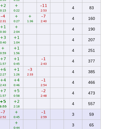
+2
+
–11
4
83
0:15
0:22
2:53
–4
+
+
–7
4
160
2:31
0:27
1:36
2:40
+1
+
4
190
0:30
2:04
+3
+1
4
207
0:40
1:04
+
+1
4
251
0:59
1:56
+7
+1
–1
4
377
1:57
0:45
2:43
+6
+1
–3
4
385
2:27
1:26
2:33
+4
+4
–1
4
466
2:43
0:46
2:54
+7
+5
–2
4
473
1:57
0:58
2:48
+5
+2
4
557
2:55
2:18
–7
+
–1
3
59
2:52
0:45
2:59
+
3
65
0:44