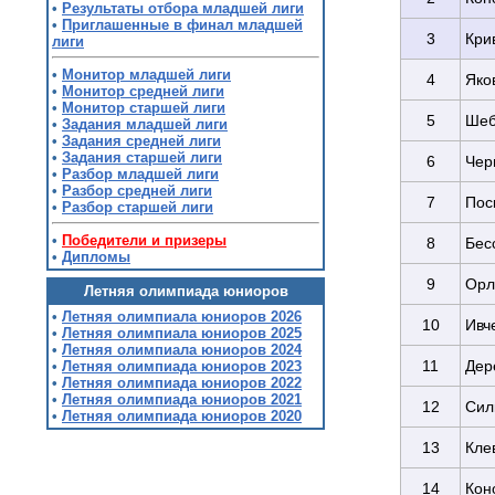
•
Результаты отбора младшей лиги
•
Приглашенные в финал младшей
3
Кри
лиги
•
Монитор младшей лиги
4
Яко
•
Монитор средней лиги
•
Монитор старшей лиги
5
Шеб
•
Задания младшей лиги
•
Задания средней лиги
•
Задания старшей лиги
6
Чер
•
Разбор младшей лиги
•
Разбор средней лиги
7
Пос
•
Разбор старшей лиги
•
Победители и призеры
8
Бес
•
Дипломы
9
Орл
Летняя олимпиада юниоров
•
Летняя олимпиала юниоров 2026
10
Ивч
•
Летняя олимпиала юниоров 2025
•
Летняя олимпиала юниоров 2024
11
Дер
•
Летняя олимпиада юниоров 2023
•
Летняя олимпиада юниоров 2022
•
Летняя олимпиада юниоров 2021
12
Сил
•
Летняя олимпиада юниоров 2020
13
Кле
14
Кон