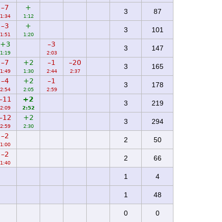
–7
+
3
87
1:34
1:12
–3
+
3
101
1:51
1:20
+3
–3
3
147
1:19
2:03
–7
+2
–1
–20
3
165
1:49
1:30
2:44
2:37
–4
+2
–1
3
178
2:54
2:05
2:59
–11
+2
3
219
2:09
2:52
–12
+2
3
294
2:59
2:30
–2
2
50
1:00
–2
2
66
1:40
1
4
1
48
0
0