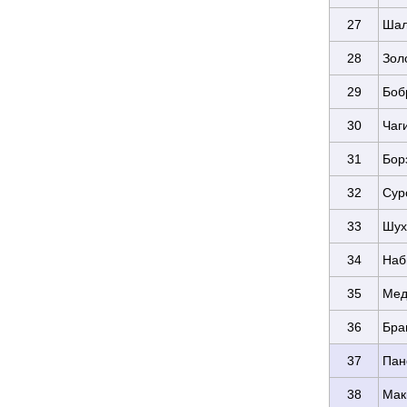
27
Шал
28
Зол
29
Боб
30
Чаг
31
Бор
32
Сур
33
Шух
34
Наб
35
Мед
36
Бра
37
Пан
38
Мак