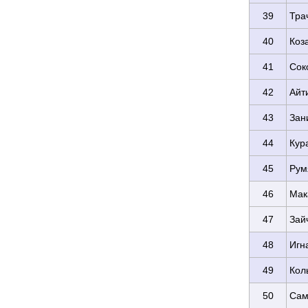
39
Трач
40
Коз
41
Сок
42
Айт
43
Зан
44
Кур
45
Рум
46
Мак
47
Зай
48
Игн
49
Кол
50
Сам