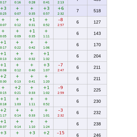
0:17
0:16
0:28
0:41
2:13
+3
+
+
+3
+6
7
518
0:25
0:07
0:35
0:57
2:32
+
+
+1
+
–8
6
127
0:07
0:12
0:31
0:52
2:57
+
+
+1
+
6
143
0:05
0:09
0:35
1:11
+1
+
+
+
6
170
0:17
0:22
0:42
1:06
+1
+
+
+1
6
204
0:13
0:20
0:32
1:32
+1
+
+
+3
–7
6
211
0:08
0:12
0:40
1:07
2:47
+2
+
+
+
6
211
0:30
0:13
0:41
1:20
+
+2
+
+1
–9
6
225
0:15
0:21
0:33
1:02
2:59
+1
+
+
+
6
230
0:18
1:03
1:11
0:52
+2
+
+
+
–3
6
232
1:17
0:14
0:33
1:01
2:32
+1
+
+
+
6
238
0:37
0:14
1:10
1:24
+3
+
+3
+2
–15
6
246