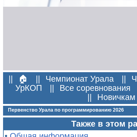
||
🏠
||
Чемпионат Урала
||
Ч
УрКОП
||
Все соревнования
||
Новичкам
Первенство Урала по программированию 2026
Также в этом р
•
Общая информация