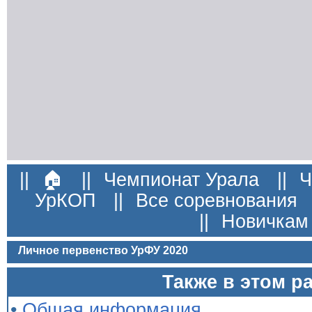
||
🏠
||
Чемпионат Урала
||
Ч
УрКОП
||
Все соревнования
||
Новичкам
Личное первенство УрФУ 2020
Также в этом р
•
Общая информация