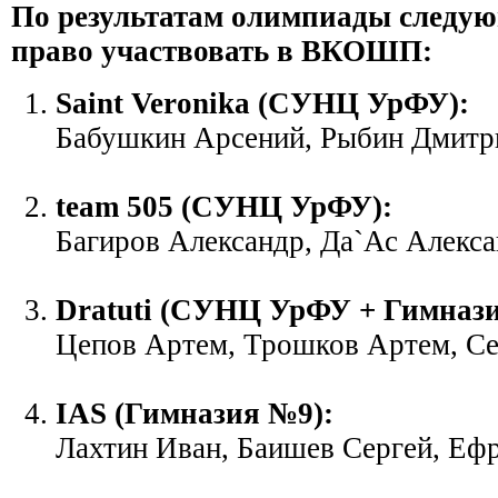
По результатам олимпиады следу
право участвовать в ВКОШП:
Saint Veronika (СУНЦ УрФУ):
Бабушкин Арсений, Рыбин Дмитр
team 505 (СУНЦ УрФУ):
Багиров Александр, Да`Ас Алекс
Dratuti (СУНЦ УрФУ + Гимнази
Цепов Артем, Трошков Артем, С
IAS (Гимназия №9):
Лахтин Иван, Баишев Сергей, Еф