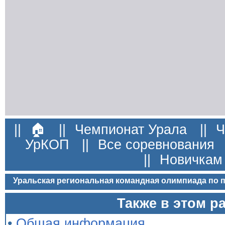
||
🏠
||
Чемпионат Урала
||
Ч
УрКОП
||
Все соревнования
||
Новичкам
Уральская региональная командная олимпиада по
Также в этом р
•
Общая информация