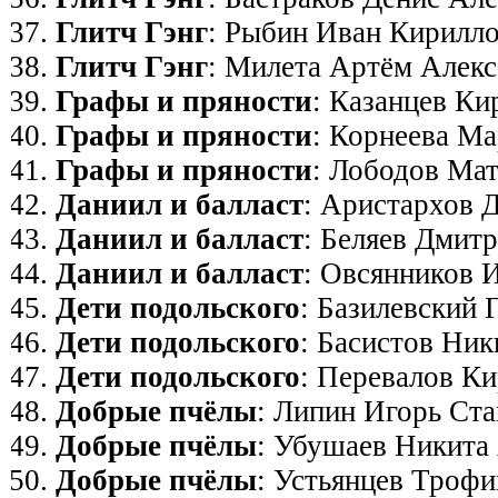
Глитч Гэнг
: Рыбин Иван Кирилл
Глитч Гэнг
: Милета Артём Алекс
Графы и пряности
: Казанцев К
Графы и пряности
: Корнеева Ма
Графы и пряности
: Лободов Ма
Даниил и балласт
: Аристархов 
Даниил и балласт
: Беляев Дмит
Даниил и балласт
: Овсянников 
Дети подольского
: Базилевский 
Дети подольского
: Басистов Ни
Дети подольского
: Перевалов К
Добрые пчёлы
: Липин Игорь Ст
Добрые пчёлы
: Убушаев Никита
Добрые пчёлы
: Устьянцев Троф