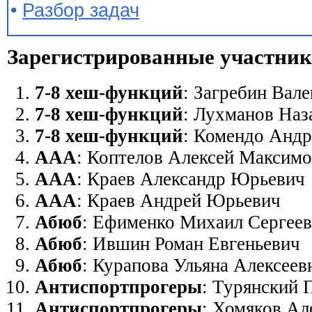
•
Разбор задач
Зарегистрированные участни
7-8 хеш-функций
: Загребин Вал
7-8 хеш-функций
: Лухманов Наз
7-8 хеш-функций
: Комендо Анд
ААА
: Коптелов Алексей Максим
ААА
: Краев Александр Юрьевич
ААА
: Краев Андрей Юрьевич
Абюб
: Ефименко Михаил Сергее
Абюб
: Ившин Роман Евгеньевич
Абюб
: Курапова Ульяна Алексеев
Антиспортпрогеры
: Турянский 
Антиспортпрогеры
: Хомяков Ал