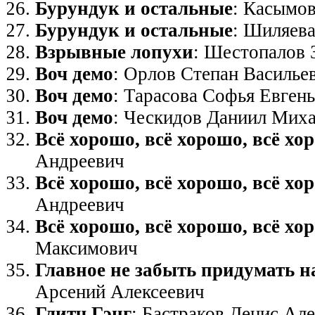
Бурундук и остальные
: Касымов
Бурундук и остальные
: Шиляева
Взрывные лопухи
: Шестопалов 
Воч демо
: Орлов Степан Василье
Воч демо
: Тарасова Софья Евген
Воч демо
: Ческидов Даниил Мих
Всё хорошо, всё хорошо, всё хо
Андреевич
Всё хорошо, всё хорошо, всё хо
Андреевич
Всё хорошо, всё хорошо, всё хо
Максимович
Главное не забыть придумать н
Арсений Алексеевич
Глитч Гэнг
: Бастраков Денис Ал