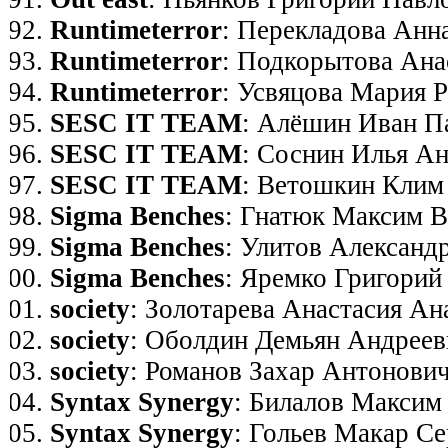
Runtimeterror
: Перекладова Анн
Runtimeterror
: Подкорытова Ана
Runtimeterror
: Усвяцова Мария 
SESC IT TEAM
: Алёшин Иван П
SESC IT TEAM
: Соснин Илья А
SESC IT TEAM
: Ветошкин Клим
Sigma Benches
: Гнатюк Максим В
Sigma Benches
: Улитов Александ
Sigma Benches
: Яремко Григорий
society
: Золотарева Анастасия Ан
society
: Оболдин Демьян Андреев
society
: Романов Захар Антонови
Syntax Synergy
: Билалов Максим
Syntax Synergy
: Гольев Макар Се