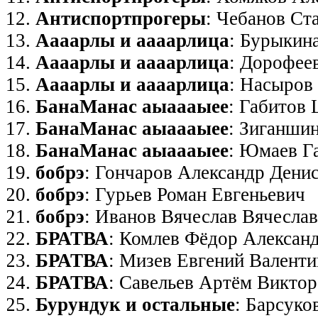
Антиспортпрогеры
: Чебанов Ст
Аaaaрлы и аааарлица
: Бурыкин
Аaaaрлы и аааарлица
: Дорофее
Аaaaрлы и аааарлица
: Насыров
БанаМанас аыаааыее
: Габитов
БанаМанас аыаааыее
: Зиганши
БанаМанас аыаааыее
: Юмаев Г
бобрэ
: Гончаров Александр Дени
бобрэ
: Гурьев Роман Евгеньевич
бобрэ
: Иванов Вячеслав Вячесла
БРАТВА
: Комлев Фёдор Алексан
БРАТВА
: Мизев Евгений Валент
БРАТВА
: Савельев Артём Викто
Бурундук и остальные
: Барсуко