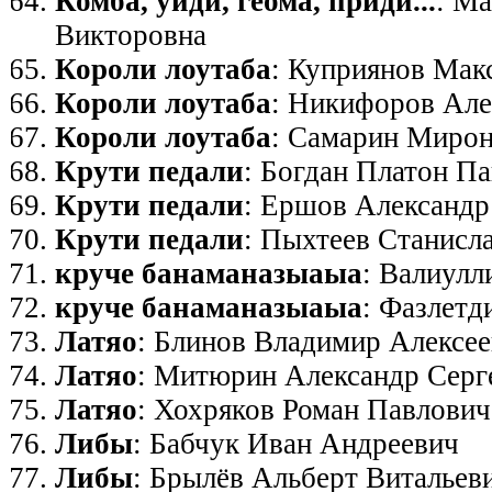
Комба, уйди, геома, приди...
: М
Викторовна
Короли лоутаба
: Куприянов Мак
Короли лоутаба
: Никифоров Але
Короли лоутаба
: Самарин Мирон
Крути педали
: Богдан Платон П
Крути педали
: Ершов Александр
Крути педали
: Пыхтеев Станисл
круче банаманазыаыа
: Валиулл
круче банаманазыаыа
: Фазлетд
Латяо
: Блинов Владимир Алексе
Латяо
: Митюрин Александр Серг
Латяо
: Хохряков Роман Павлович
Либы
: Бабчук Иван Андреевич
Либы
: Брылёв Альберт Витальев