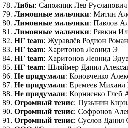
Либы
: Сапожник Лев Русланович
Лимонные мальчики
: Митин Ал
Лимонные мальчики
: Павлов А
Лимонные мальчики
: Рявкин И
НГ team
: Журавлёв Родион Рома
НГ team
: Харитонов Леонид Э
НГ team
: Харитонов Леонид Эду
НГ team
: Шляймер Данил Алекса
Не придумали
: Коновченко Алек
Не придумали
: Еремеев Михаил 
Не придумали
: Корниенко Глеб 
Огромный тенис
: Пузынин Кири
Огромный тенис
: Софронов Але
Огромный тенис
: Суслов Данил 