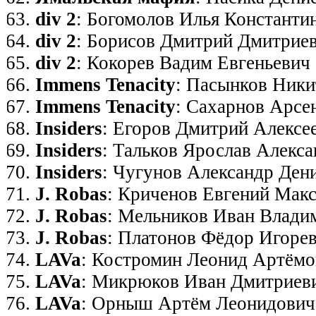
div 2
: Богомолов Илья Константи
div 2
: Борисов Дмитрий Дмитрие
div 2
: Кокорев Вадим Евгеньевич
Immens Tenacity
: Пасынков Ник
Immens Tenacity
: Сахарнов Арсе
Insiders
: Егоров Дмитрий Алексе
Insiders
: Тальков Ярослав Алекс
Insiders
: Чугунов Александр Ден
J. Robas
: Криченов Евгений Мак
J. Robas
: Мельников Иван Влади
J. Robas
: Платонов Фёдор Игоре
LAVa
: Костромин Леонид Артём
LAVa
: Микрюков Иван Дмитриев
LAVa
: Орныш Артём Леонидович