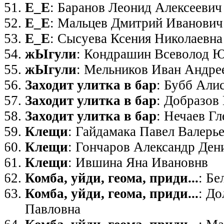
Е_Е
: Баранов Леонид Алексеевич
Е_Е
: Мальцев Дмитрий Иванович
Е_Е
: Сысуева Ксения Николаевна
жЫгули
: Кондрашин Всеволод 
жЫгули
: Мельников Иван Андре
Заходит улитка в бар
: Бубб Али
Заходит улитка в бар
: Добразов
Заходит улитка в бар
: Нечаев Г
Клещи
: Гайдамака Павел Валерь
Клещи
: Гончаров Александр Ден
Клещи
: Ившина Яна Ивановнв
Комба, уйди, геома, приди...
: Б
Комба, уйди, геома, приди...
: Д
Павловна