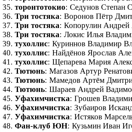
торонтотокио
: Седунов Степан 
Три тостяка
: Воронов Пётр Дми
Три тостяка
: Копорулин Андрей
Три тостяка
: Локис Илья Владим
тухоллис
: Куриннов Владимир В
тухоллис
: Найдёнов Ярослав Ал
тухоллис
: Щепарева Мария Алек
Тютюнь
: Магазов Артур Ренатов
Тютюнь
: Мамедов Артём Дмитр
Тютюнь
: Шараев Андрей Вадим
Уфахимчистка
: Грошев Владими
Уфахимчистка
: Зубаиров Искан
Уфахимчистка
: Истяков Марсел
Фан-клуб ЮН
: Кузьмин Иван И