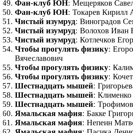
Фан-клуб ЮН
: Мещеряков Саве
Фан-клуб ЮН
: Токарев Кирилл 
Чистый изумруд
: Виноградов Се
Чистый изумруд
: Волохов Иван 
Чистый изумруд
: Котлечков Его
Чтобы прогулять физику
: Егор
Вячеславович
Чтобы прогулять физику
: Кали
Чтобы прогулять физику
: Коче
Шестнадцать мышей
: Григорье
Шестнадцать мышей
: Клименко
Шестнадцать мышей
: Трофимов
Ямальская мафия
: Бакке Григо
Ямальская мафия
: Непеин Матв
Ямальская мафия
: Пасика Дени