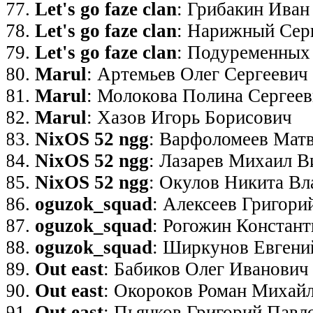
Let's go faze clan
: Грибакин Иван
Let's go faze clan
: Нарижный Сер
Let's go faze clan
: Подуременных
Marul
: Артемьев Олег Сергеевич
Marul
: Молокова Полина Сергеев
Marul
: Хазов Игорь Борисович
NixOS 52 ngg
: Варфоломеев Мат
NixOS 52 ngg
: Лазарев Михаил В
NixOS 52 ngg
: Окулов Никита В
oguzok_squad
: Алексеев Григори
oguzok_squad
: Рогожин Констан
oguzok_squad
: Ширкунов Евгени
Out east
: Бабиков Олег Иванович
Out east
: Окороков Роман Михай
Out east
: Пьянков Григорий Павл