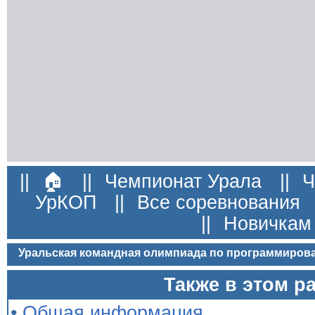
||
🏠
||
Чемпионат Урала
||
Ч
УрКОП
||
Все соревнования
||
Новичкам
Уральская командная олимпиада по программиров
Также в этом р
•
Общая информация