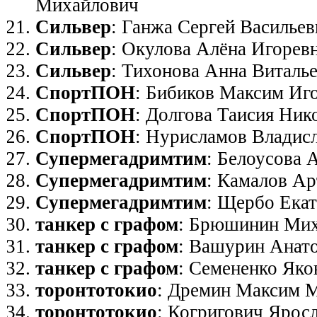
Михайлович
Сильвер
: Ганжа Сергей Васильев
Сильвер
: Окулова Алёна Игорев
Сильвер
: Тихонова Анна Виталь
СпортПОН
: Бибиков Максим Иг
СпортПОН
: Долгова Таисия Ник
СпортПОН
: Нурисламов Владис
Супермегадримтим
: Белоусова 
Супермегадримтим
: Камалов А
Супермегадримтим
: Щербо Екат
танкер с графом
: Брюшинин Мих
танкер с графом
: Вашурин Анат
танкер с графом
: Семененко Яко
торонтотокио
: Дремин Максим 
торонтотокио
: Когригович Ярос