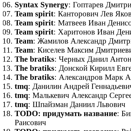
Syntax Synergy
: Гоптарев Дмитр
Team spirit
: Канторович Лев Яко
Team spirit
: Матвеев Иван Денис
Team spirit
: Харитонов Иван Ден
Team
: Жамилов Александр Дмитр
Team
: Киселев Максим Дмитриев
The bratiks
: Черных Данил Анто
The bratiks
: Донской Кирилл Евг
The bratiks
: Александров Марк 
tmq
: Данилин Андрей Геннадьеви
tmq
: Малькевич Александр Серге
tmq
: Шпайзман Даниил Львович
TODO: придумать название
: Б
Раисович