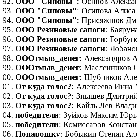
ООО "Сиповы"
: Осипов Алекса
ООО "Сиповы"
: Осипова Алис
ООО "Сиповы"
: Присяжнюк Дм
ООО Резиновые сапоги
: Баярун
ООО Резиновые сапоги
: Горбу
ООО Резиновые сапоги
: Лобан
ОООтмыв_денег
: Александров 
ОООтмыв_денег
: Масленников 
ОООтмыв_денег
: Шубников Але
От куда голос?
: Алексеева Инна
От куда голос?
: Знышев Дмитри
От куда голос?
: Кайль Лев Влад
победители
: Зуйков Максим Юрь
победители
: Комиссаров Конста
Понарошку
: Бобыкин Степан Ал