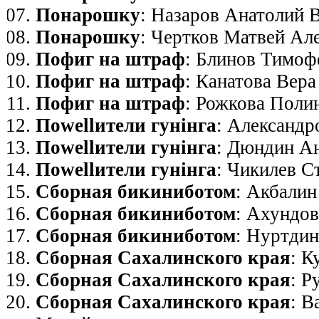
Понарошку
: Назаров Анатолий 
Понарошку
: Чертков Матвей Ал
Пофиг на штраф
: Блинов Тимоф
Пофиг на штраф
: Канатова Вер
Пофиг на штраф
: Рожкова Поли
Поwellители гунiнга
: Александр
Поwellители гунiнга
: Дюндин А
Поwellители гунiнга
: Чикилев С
Сборная бикиниботом
: Акбали
Сборная бикиниботом
: Ахундо
Сборная бикиниботом
: Нуртди
Сборная Сахалинского края
: К
Сборная Сахалинского края
: Р
Сборная Сахалинского края
: В