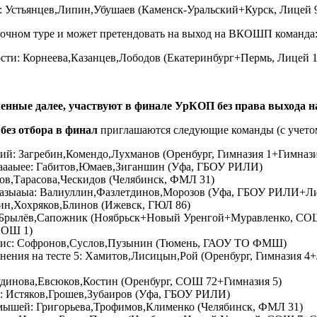
 Устьянцев,Липин,Убушаев (Каменск-Уральский+Курск, Лицей 
рочном туре и может претендовать на выход на ВКОШП команда
сти: Корнеева,Казанцев,Лободов (Екатеринбург+Пермь, Лицей
енные далее, участвуют в финале УрКОП без права выхода
,
без отбора в финал
приглашаются следующие команды (с учетом
ий: Загребин,Комендо,Лухманов (Оренбург, Гимназия 1+Гимна
аааыее: Габитов,Юмаев,Зиганшин (Уфа, ГБОУ РИЛИ)
ов,Тарасова,Ческидов (Челябинск, ФМЛ 31)
назыаыа: Валиуллин,Фазлетдинов,Морозов (Уфа, ГБОУ РИЛИ+Ли
ин,Хохряков,Блинов (Ижевск, ГЮЛ 86)
,Брылёв,Сапожник (Ноябрьск+Новый Уренгой+Муравленко, С
СОШ 1)
ис: Софронов,Суслов,Пузынин (Тюмень, ГАОУ ТО ФМШ)
ения на тесте 5: Хамитов,Лисицын,Рой (Оренбург, Гимназия 4
удинова,Евсюков,Костин (Оренбург, СОШ 72+Гимназия 5)
: Истяков,Грошев,Зубаиров (Уфа, ГБОУ РИЛИ)
мышей: Григорьева,Трофимов,Клименко (Челябинск, ФМЛ 31)