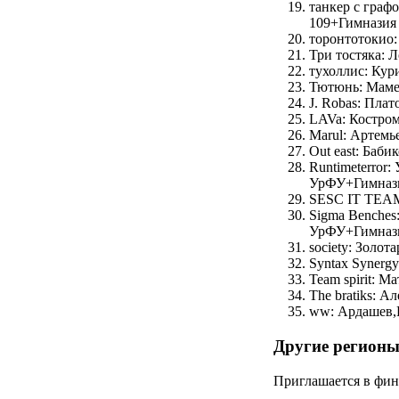
танкер с гра
109+Гимназия 
торонтотокио:
Три тостяка: 
тухоллис: Ку
Тютюнь: Маме
J. Robas: Пла
LAVa: Костро
Marul: Артемь
Out east: Баб
Runtimeterror
УрФУ+Гимнази
SESC IT TEAM
Sigma Benche
УрФУ+Гимнази
society: Золо
Syntax Synerg
Team spirit: 
The bratiks: 
ww: Ардашев,
Другие регион
Приглашается в фин