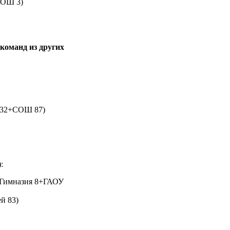
СОШ 3)
 команд из других
Ш 32+СОШ 87)
:
+Гимназия 8+ГАОУ
й 83)