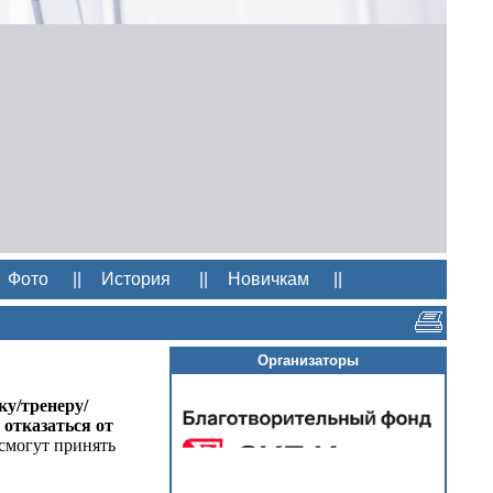
Фото
||
История
||
Новичкам
||
Организаторы
у/тренеру/
 отказаться от
смогут принять