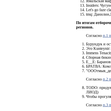
Ямальская ма
Insiders: Чуг
Let's go faze
tmq: Данилин
По итогам отборочн
регионов.
Согласно
п.1 
Бурундук и ос
Это Kunteyni
Immens Tenac
Сборная бики
E__E: Баранов
БРАТВА: Комл
"ОООтмыв_ден
Согласно
п.2 
TODO: придум
ЛИОД)
Чтобы прогуля
Согласно
п.3 