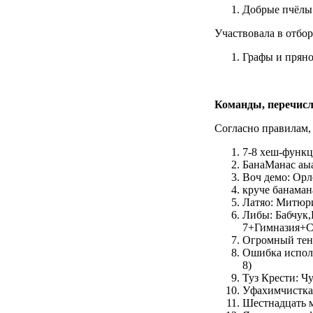
Добрые пчёлы:
Участвовала в отбо
Графы и пряно
Команды, перечисл
Согласно правилам
7-8 хеш-функц
БанаМанас аы
Воч демо: Орл
круче банама
Латяо: Митюр
Либы: Бабчук
7+Гимназия+
Огромный тен
Ошибка исполн
8)
Туз Крести: Ч
Уфахимчистка
Шестнадцать 