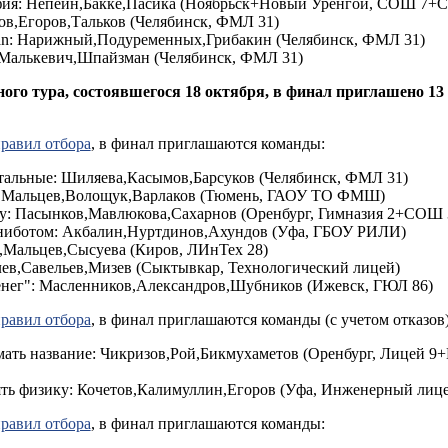
фия: Непеин,Бакке,Пасика (Ноябрьск+Новый Уренгой, СОШ 7+
унов,Егоров,Тальков (Челябинск, ФМЛ 31)
 clan: Нарижный,Подуременных,Грибакин (Челябинск, ФМЛ 31)
,Малькевич,Шпайзман (Челябинск, ФМЛ 31)
ого тура, состоявшегося 18 октября, в финал приглашено 13
правил отбора
, в финал приглашаются команды:
тальные: Шиляева,Касымов,Барсуков (Челябинск, ФМЛ 31)
r: Мальцев,Волощук,Варлаков (Тюмень, ГАОУ ТО ФМШ)
ity: Пасынков,Мавлюкова,Сахарнов (Оренбург, Гимназия 2+СО
ниботом: Акбалин,Нуртдинов,Ахундов (Уфа, ГБОУ РИЛИ)
,Мальцев,Сысуева (Киров, ЛИнТех 28)
ев,Савельев,Мизев (Сыктывкар, Технологический лицей)
ег": Масленников,Александров,Шубников (Ижевск, ГЮЛ 86)
правил отбора
, в финал приглашаются команды (с учетом отказов)
ать название: Чикризов,Рой,Бикмухаметов (Оренбург, Лицей 9
ть физику: Кочетов,Калимуллин,Егоров (Уфа, Инженерный лице
правил отбора
, в финал приглашаются команды: