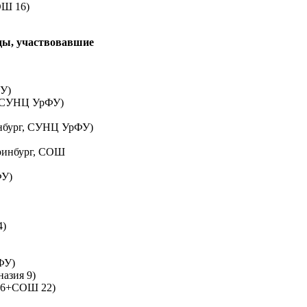
ОШ 16)
ды, участвовавшие
У)
Ц+СУНЦ УрФУ)
инбург, СУНЦ УрФУ)
еринбург, СОШ
ФУ)
4)
ФУ)
азия 9)
 56+СОШ 22)