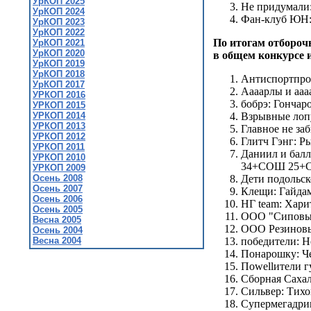
УрКОП 2025
Не придумали:
УрКОП 2024
Фан-клуб ЮН:
УрКОП 2023
УрКОП 2022
По итогам отбороч
УрКОП 2021
УрКОП 2020
в общем конкурсе и
УрКОП 2019
УрКОП 2018
Антиспортпро
УрКОП 2017
Аaaaрлы и аа
УРКОП 2016
бобрэ: Гонча
УРКОП 2015
УРКОП 2014
Взрывные лопу
УРКОП 2013
Главное не за
УРКОП 2012
Глитч Гэнг: Р
УРКОП 2011
Даниил и балл
УРКОП 2010
34+СОШ 25+
УРКОП 2009
Осень 2008
Дети подольск
Осень 2007
Клещи: Гайда
Осень 2006
НГ team: Хар
Осень 2005
ООО "Сиповы"
Весна 2005
ООО Резиновые
Осень 2004
Весна 2004
победители: Н
Понарошку: Ч
Поwellители 
Сборная Сахал
Сильвер: Тих
Супермегадри