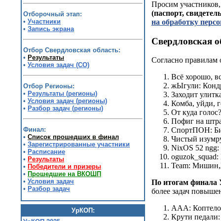
Просим участников,
(паспорт, свидетел
Отборочный этап:
на обработку перс
•
Участники
•
Запись экрана
Свердловская о
Отбор Свердловская область:
•
Результаты
Согласно правилам 
•
Условия задач (СО)
Всё хорошо, в
жЫгули: Конд
Отбор Регионы:
•
Результаты (регионы)
Заходит улитк
•
Условия задач (регионы)
Комба, уйди, 
•
Разбор задач (регионы)
От куда голос
Пофиг на штра
Финал:
СпортПОН: Би
•
Список прошедших в финал
Чистый изумр
•
Зарегистрированные участники
NixOS 52 ngg:
•
Расписание
oguzok_squad
•
Результаты
Team: Мишин,
•
Победители и призеры
•
Прошедшие на ВКОШП
•
Условия задач
По итогам финал
•
Разбор задач
более задач повышен
ААА: Коптело
УрКОП:
Крути педали: