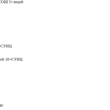
 СОШ 5+лицей
39+СУНЦ
ицей 10+СУНЦ
а: