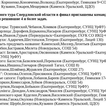
 Корниенко,Коновченко,Волкинд (Екатеринбург, Гимназия 9+С
 Кузьмин,Токарев,Мещеряков (Каменск-Уральский, ЦДО)
ного тура Свердловской области
в финал приглашены коман
 решившие 4 и более задач.
геры: Турянский,Чебанов,Хомяков (Екатеринбург, СУНЦ УрФУ)
аарлица: Дорофеев,Бурыкина,Насыров (Екатеринбург, СУНЦ УрФ
ров,Иванов,Гурьев (Первоуральск+Екатеринбург, ГАУК СО ИК
хи: Адаричев,Шестопалов,Тетерин (Екатеринбург, Лицей 130)
быть придумать название: Каменский,Миллер,Леонтьев (Екатер
ыбин,Бастраков,Милета (Новоуральск, СОШ 54)
аст: Беляев,Аристархов,Овсянников (Каменск-Уральский+Екат
СУНЦ УрФУ)
ого: Басистов,Базилевский,Перевалов (Екатеринбург, СУНЦ Ур
мака,Ившина,Гончаров (Верхний Тагил, СОШ 8)
итонов,Шляймер,Журавлев (Екатеринбург, СОШ 27)
: Осипова,Осипов,Присяжнюк (Екатеринбург, СУНЦ УрФУ)
 сапоги: Горбунов,Лобанов,Бареев (Екатеринбург, Гимназия 17
оркин,Комиссаров,Зуйков (Новоуральск, СОШ 54)
ертков,Назаров,Бобыкин (Екатеринбург, СУНЦ УрФУ)
гунiнга: Дюндин,Александров,Чикилев (Екатеринбург, СУНЦ Ур
инского края: Куделин,Рузаков,Василевский (Екатеринбург, Гимн
онова,Ганжа,Окулова (Новоуральск+Каменск-Уральский, Лицей
мтим: Щербо,Белоусова,Кузьмин (Каменск-Уральский, ЦДО)