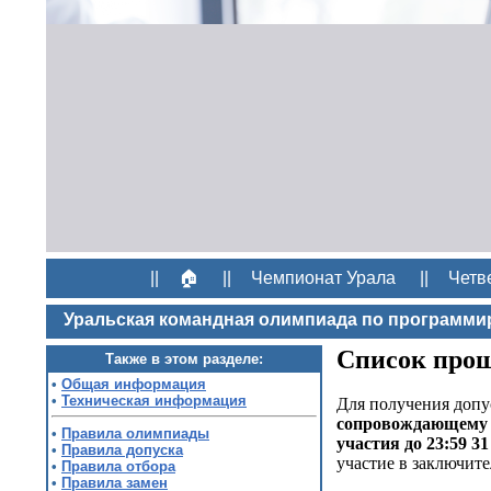
||
🏠
||
Чемпионат Урала
||
Четв
Уральская командная олимпиада по программи
Список про
Также в этом разделе:
•
Общая информация
•
Техническая информация
Для получения допус
сопровождающему 
•
Правила олимпиады
участия до 23:59 31
•
Правила допуска
участие в заключите
•
Правила отбора
•
Правила замен