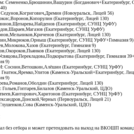
фом: Семененко,Брюшинин,Вашурин (Богданович+Екатеринбург,
40)
 Седунов,Когригович,Дремин (Новоуральск, Лицей 56)
Локис,Воронов,Копорулин (Екатеринбург, Лицей 130)
риннов,Щепарева,Найденов (Екатеринбург, СУНЦ УрФУ)
дов,Шараев,Магазов (Екатеринбург, СУНЦ УрФУ)
тонов,Мельников,Криченов (Екатеринбург, Лицей 130)
мин,Микрюков,Орныш (Екатеринбург, СУНЦ УрФУ+Гимназия 9)
ев,Молокова,Хазов (Екатеринбург, Гимназия 9)
иков,Окороков,Пьянков (Екатеринбург, Лицей 130)
: Усвяцова,Перекладова,Подкорытова (Екатеринбург, Гимназия 
я 9)
: Соснин,Ветошкин,Алёшин (Екатеринбург, СУНЦ УрФУ)
s: Гнатюк,Яремко,Улитов (Каменск-Уральский+Екатеринбург, Л
я 9)
тарева,Романов,Оболдин (Екатеринбург, Лицей 130)
y: Гольев,Гоптарев,Билалов (Каменск-Уральский, ЦДО)
Матвеев,Канторович,Харитонов (Екатеринбург, СУНЦ УрФУ)
Александров,Донской,Черных (Первоуральск, Лицей 21)
Глушенков,Сова (Каменск-Уральский, ЦДО)
ы
ал без отбора и может претендовать на выход на ВКОШП команд