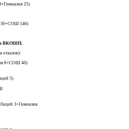
9+Гимназия 25)
:
 130+СОШ 146)
 на ВКОШП.
 отказов):
зия 8+СОШ 40)
цей 5)
ОШ
+Лицей 3+Гимназия