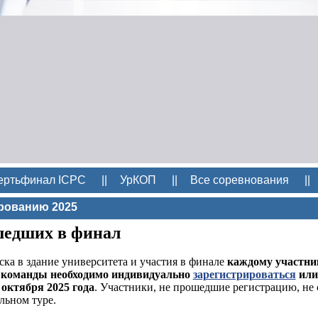
ертьфинал ICPC
||
УрКОП
||
Все соревнования
||
рованию 2025
шедших в финал
ка в здание университета и участия в финале
каждому участник
команды необходимо индивидуально
зарегистрироваться
или
 октября 2025 года
. Участники, не прошедшие регистрацию, не 
льном туре.