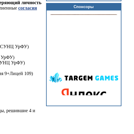
веряющий личность
Спонсоры
олненные
согласия
г, СУНЦ УрФУ)
Ц УрФУ)
 СУНЦ УрФУ)
ия 9+Лицей 109)
ы, решившие 4 и