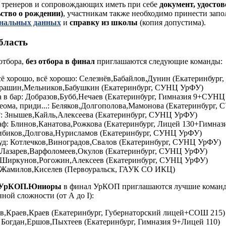
 тренеров и сопровождающих иметь при себе
документ, удосто
ьство о рождении)
, участникам также необходимо принести зап
ональных данных
и
справку из школы
(копия допустима).
бласть
отбора,
без отбора в финал
приглашаются следующие команды:
сё хорошо, всё хорошо: Селезнёв,Бабайлов,Дунин (Екатеринбур
рашин,Мельников,Бабушкин (Екатеринбург, СУНЦ УрФУ)
а в бар: Добразов,Бубб,Нечаев (Екатеринбург, Гимназия 9+СУН
геома, приди...: Беляков,Долгополова,Мамонова (Екатеринбург,
?: Знышев,Кайль,Алексеева (Екатеринбург, СУНЦ УрФУ)
ф: Блинов,Канатова,Рожкова (Екатеринбург, Лицей 130+Гимназ
биков,Долгова,Нурисламов (Екатеринбург, СУНЦ УрФУ)
уд: Котлечков,Виноградов,Свалов (Екатеринбург, СУНЦ УрФУ)
 Лазарев,Варфоломеев,Окулов (Екатеринбург, СУНЦ УрФУ)
: Ширкунов,Рогожин,Алексеев (Екатеринбург, СУНЦ УрФУ)
Жамилов,Киселев (Первоуральск, ГАУК СО ИКЦ)
а УрКОП.Юниоры
в финал УрКОП приглашаются лучшие команд
ной сложности (от А до I):
в,Краев,Краев (Екатеринбург, Губернаторский лицей+СОШ 215)
 Богдан,Ершов,Пыхтеев (Екатеринбург, Гимназия 9+Лицей 110)