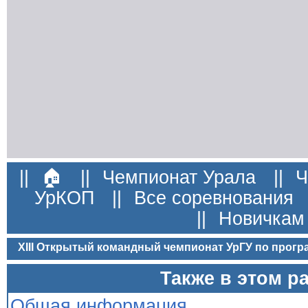
||
🏠
||
Чемпионат Урала
||
Ч
УрКОП
||
Все соревнования
||
Новичкам
XIII Открытый командный чемпионат УрГУ по прог
Также в этом р
Общая информация