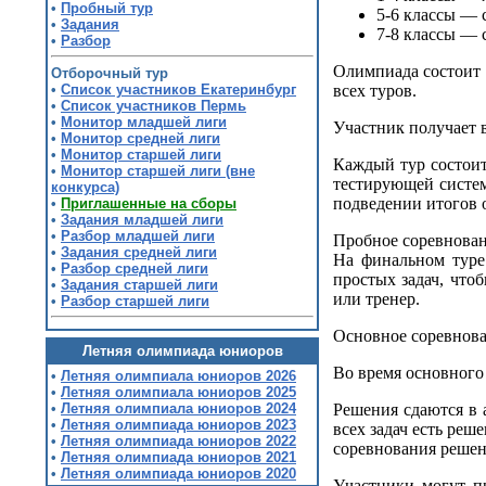
•
Пробный тур
5-6 классы — 
•
Задания
7-8 классы — 
•
Разбор
Олимпиада состоит 
Отборочный тур
•
Список участников Екатеринбург
всех туров.
•
Список участников Пермь
•
Монитор младшей лиги
Участник получает 
•
Монитор средней лиги
•
Монитор старшей лиги
Каждый тур состоит
•
Монитор старшей лиги (вне
тестирующей систе
конкурса)
подведении итогов
•
Приглашенные на сборы
•
Задания младшей лиги
•
Разбор младшей лиги
Пробное соревновани
•
Задания средней лиги
На финальном туре 
•
Разбор средней лиги
простых задач, что
•
Задания старшей лиги
или тренер.
•
Разбор старшей лиги
Основное соревнов
Летняя олимпиада юниоров
Во время основного 
•
Летняя олимпиала юниоров 2026
•
Летняя олимпиала юниоров 2025
•
Летняя олимпиала юниоров 2024
Решения сдаются в 
•
Летняя олимпиада юниоров 2023
всех задач есть реш
•
Летняя олимпиада юниоров 2022
соревнования решен
•
Летняя олимпиада юниоров 2021
•
Летняя олимпиада юниоров 2020
Участники могут п