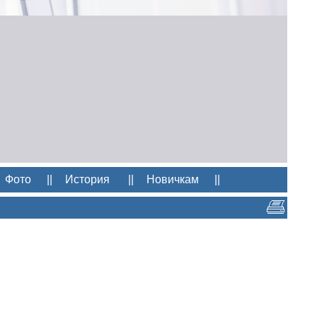
Фото
||
История
||
Новичкам
||