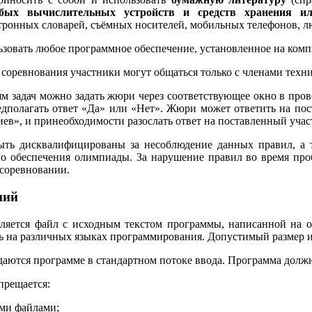
юбых вычислительных устройств и средств хранения ил
ктронных словарей, съёмных носителей, мобильных телефонов,
зовать любое программное обеспечение, установленное на комп
соревнования участники могут общаться только с членами техни
м задач можно задать жюри через соответствующее окно в про
едполагать ответ «Да» или «Нет». Жюри может ответить на по
иев», и принеобходимости разослать ответ на поставленный уча
ыть дисквалифицированы за несоблюдение данных правил, а т
о обеспечения олимпиады. За нарушение правил во время про
 соревновании.
ний
вляется файл с исходным текстом программы, написанной на 
ь на различных языках программирования. Допустимый размер и
аются программе в стандартном потоке ввода. Программа должн
прещается:
ми файлами;