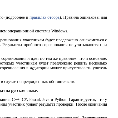
го (подробнее в
правилах отбора
). Правила одинаковы для
нием операционной системы Windows.
оревнования участникам будет предложено ознакомиться с
 Результаты пробного соревнования не учитываются при
 соревнования и идет по тем же правилам, что и основное.
которых участникам будет предложено решить несколько
 соревнования в аудитории может присутствовать учитель
 в случае непредвиденных обстоятельств.
ач на русском языке.
я: C++, С#, Pascal, Java и Python. Гарантируется, что у
ения участник узнает результат проверки. После окончания
авочники, словари, листинги алгоритмов).
Запрещается