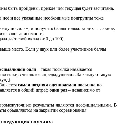
жны быть пройдены, прежде чем текущая будет засчитана.
и неё
и
все указанные необходимые подгруппы тоже
ему по силам, и получить баллы только за них – главное,
итывало зависимости.
ча даёт свой вклад от 0 до 100).
выше место. Если у двух или более участников баллы
ксимальный балл
– такая посылка называется
 посылки, считаются «предыдущими». За каждую такую
кунд).
ыбирается
самая поздняя оцениваемая посылка по
обавляется в общий штраф
один раз
– независимо от
е промежуточные результаты являются неофициальными. В
аты объявляются на закрытии соревнования.
 следующих случаях: