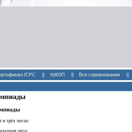
ертьфинал ICPC
||
УрКОП
||
Все соревнования
||
импиады
импиады
 в трёх лигах:
младшая лига;