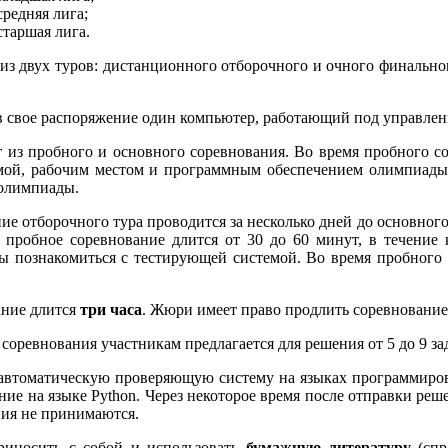
средняя лига;
старшая лига.
из двух туров: дистанционного отборочного и очного финально
в свое распоряжение один компьютер, работающий под управле
 из пробного и основного соревнования. Во время пробного с
мой, рабочим местом и программным обеспечением олимпиады.
 олимпиады.
е отборочного тура проводится за несколько дней до основного
пробное соревнование длится от 30 до 60 минут, в течение 
бы познакомиться с тестирующей системой. Во время пробного
ание длится
три часа
. Жюри имеет право продлить соревнование
соревнования участникам предлагается для решения от 5 до 9 зад
автоматическую проверяющую систему на языках программировани
ение на языке Python. Через некоторое время после отправки реш
ия не принимаются.
риносить с собой и использовать
бумажную литературу
(спр