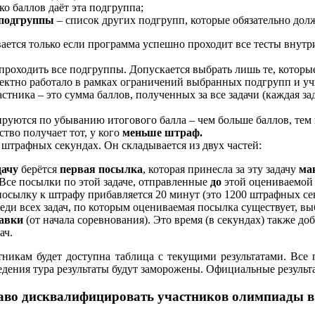
ко баллов даёт эта подгруппа;
 подгруппы
– список других подгрупп, которые обязательно дол
ается только если программа успешно проходит все тесты внутр
проходить все подгруппы. Допускается выбрать лишь те, которые 
ектно работало в рамках ограничений выбранных подгрупп и уч
тника – это сумма баллов, полученных за все задачи (каждая зада
руются по убыванию итогового балла – чем больше баллов, тем 
тво получает тот, у кого
меньше штраф.
штрафных секундах. Он складывается из двух частей:
дачу
берётся
первая посылка
, которая принесла за эту задачу
ма
Все посылки по этой задаче, отправленные
до
этой оцениваемой
сылку к штрафу прибавляется 20 минут (это 1200 штрафных се
реди всех задач, по которым оцениваемая посылка существует, в
авки
(от начала соревнования). Это время (в секундах) также д
ач.
тникам будет доступна таблица с текущими результатами. Вс
едения тура результаты будут заморожены. Официальные результ
во дисквалифицировать участников олимпиады в