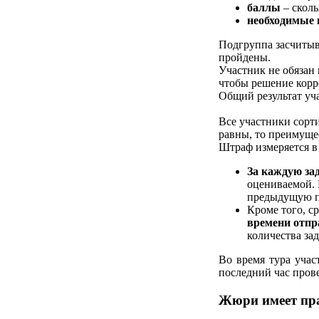
баллы
– сколь
необходимые
Подгруппа засчитыв
пройдены.
Участник не обязан 
чтобы решение корр
Общий результат учас
Все участники сорти
равны, то преимущес
Штраф измеряется в 
За каждую за
оцениваемой. 
предыдущую по
Кроме того, с
времени отпр
количества зад
Во время тура учас
последний час пров
Жюри имеет пра