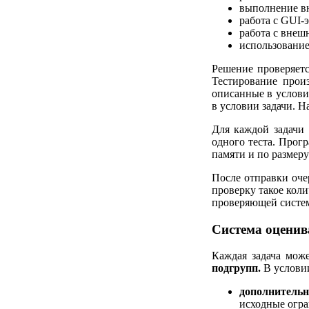
выполнение вн
работа с GUI-э
работа с внешн
использование
Решение проверяетс
Тестирование прои
описанные в услови
в условии задачи. Н
Для каждой задачи
одного теста. Прог
памяти и по размер
После отправки оче
проверку такое коли
проверяющей систе
Система оценив
Каждая задача може
подгрупп.
В условии
дополнительн
исходные огра