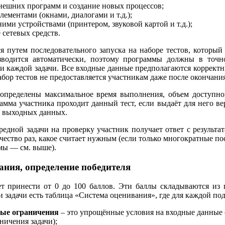
ешних программ и создание новых процессов;
лементами (окнами, диалогами и т.д.);
ими устройствами (принтером, звуковой картой и т.д.);
 сетевых средств.
я путем последовательного запуска на наборе тестов, который
зводится автоматически, поэтому программы должны в точ
и каждой задачи. Все входные данные предполагаются коррек
абор тестов не предоставляется участникам даже после окончан
 определены максимальное время выполнения, объем доступн
рамма участника проходит данный тест, если выдаёт для него в
у выходных данных.
редной задачи на проверку участник получает ответ с результа
чество раз, какое считает нужным (если только многократные п
мы — см. выше).
ания, определение победителя
т принести от 0 до 100 баллов. Эти баллы складываются из 
 задачи есть таблица «Система оценивания», где для каждой по
ые ограничения
– это упрощённые условия на входные данные (е
ничения задачи);