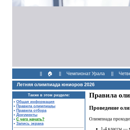
||
🏠
||
Чемпионат Урала
||
Четв
Летняя олимпиада юниоров 2026
Правила ол
Также в этом разделе:
•
Общая информация
•
Правила олимпиады
Проведение ол
•
Правила отбора
•
Документы
Олимпиада проходит
•
С чего начать?
•
Запись экрана
1-4 классы — 