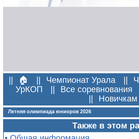
||
🏠
||
Чемпионат Урала
||
Ч
УрКОП
||
Все соревнования
||
Новичкам
Летняя олимпиада юниоров 2026
Также в этом р
•
Общая информация