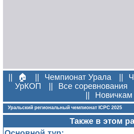
||
🏠
||
Чемпионат Урала
||
Ч
УрКОП
||
Все соревнования
||
Новичкам
Уральский региональный чемпионат ICPC 2025
Также в этом р
Основной тур: