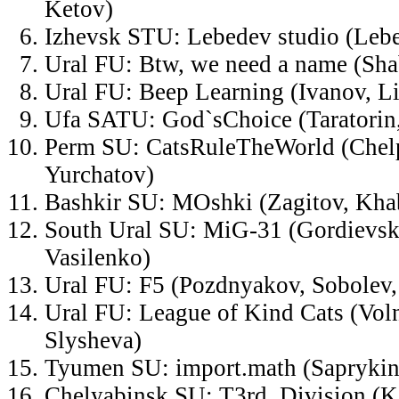
Ketov)
Izhevsk STU: Lebedev studio (Leb
Ural FU: Btw, we need a name (Sha
Ural FU: Beep Learning (Ivanov, Li
Ufa SATU: God`sChoice (Taratorin,
Perm SU: CatsRuleTheWorld (Chelp
Yurchatov)
Bashkir SU: MOshki (Zagitov, Khab
South Ural SU: MiG-31 (Gordievsk
Vasilenko)
Ural FU: F5 (Pozdnyakov, Sobolev,
Ural FU: League of Kind Cats (Vol
Slysheva)
Tyumen SU: import.math (Sapryki
Chelyabinsk SU: T3rd_Division (K