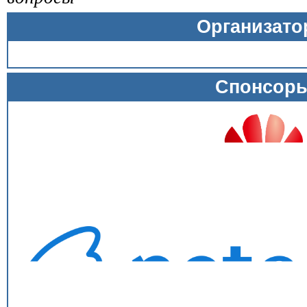
Организат
Спонсор