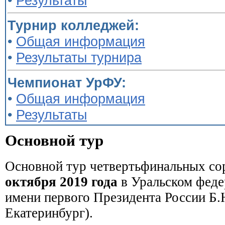
•
Результаты
Турнир колледжей:
•
Общая информация
•
Результаты турнира
Чемпионат УрФУ:
•
Общая информация
•
Результаты
Основной тур
Основной тур четвертьфинальных со
октября 2019 года
в Уральском феде
имени первого Президента России Б.Н
Екатеринбург).