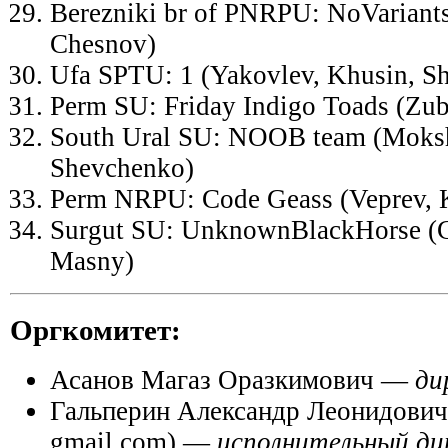
Berezniki br of PNRPU: NoVariant
Chesnov)
Ufa SPTU: 1 (Yakovlev, Khusin, S
Perm SU: Friday Indigo Toads (Zub
South Ural SU: NOOB team (Moksh
Shevchenko)
Perm NRPU: Code Geass (Veprev, 
Surgut SU: UnknownBlackHorse (C
Masny)
Оргкомитет:
Асанов Магаз Оразкимович —
ди
Гальперин Александр Леонидович (
gmail.com) —
исполнительный д