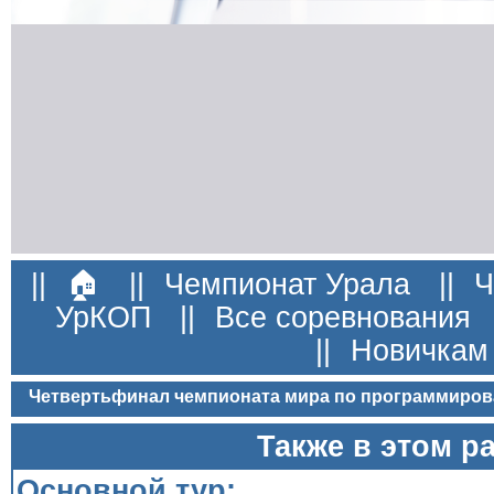
||
🏠
||
Чемпионат Урала
||
Ч
УрКОП
||
Все соревнования
||
Новичкам
Четвертьфинал чемпионата мира по программиров
Также в этом р
Основной тур: