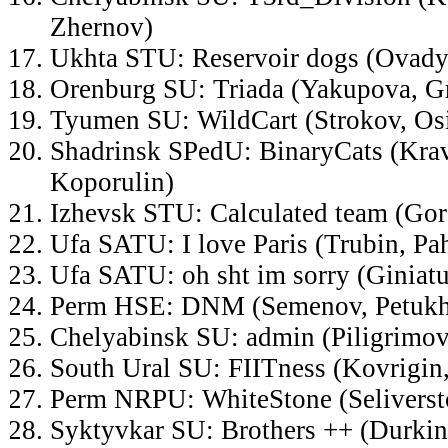
Zhernov)
Ukhta STU: Reservoir dogs (Ovady
Orenburg SU: Triada (Yakupova, G
Tyumen SU: WildCart (Strokov, Os
Shadrinsk SPedU: BinaryCats (Krav
Koporulin)
Izhevsk STU: Calculated team (Go
Ufa SATU: I love Paris (Trubin, Pa
Ufa SATU: oh sht im sorry (Giniatu
Perm HSE: DNM (Semenov, Petukh
Chelyabinsk SU: admin (Piligrimov
South Ural SU: FIITness (Kovrigin,
Perm NRPU: WhiteStone (Seliversto
Syktyvkar SU: Brothers ++ (Durkin