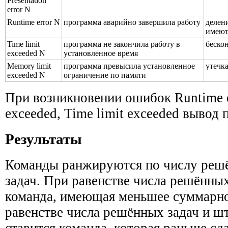
Presentation
error N
Runtime error N
программа аварийно завершила работу
делени
имеют
Time limit
программа не закончила работу в
беско
exceeded N
установленное время
Memory limit
программа превысила установленное
утечк
exceeded N
ограничение по памяти
При возникновении ошибок Runtime e
exceeded, Time limit exceeded вывод
Результаты
Команды ранжируются по числу решён
задач. При равенстве числа решённы
команда, имеющая меньшее суммарн
равенстве числа решённых задач и 