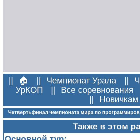
||
🏠
||
Чемпионат Урала
||
Ч
УрКОП
||
Все соревнования
||
Новичкам
Четвертьфинал чемпионата мира по программиров
Также в этом р
Основной тур: