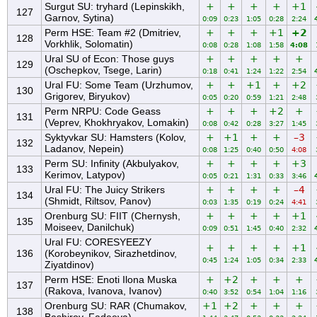
Surgut SU: tryhard (Lepinskikh,
+
+
+
+
+1
127
Garnov, Sytina)
0:09
0:23
1:05
0:28
2:24
Perm HSE: Team #2 (Dmitriev,
+
+
+
+1
+2
128
Vorkhlik, Solomatin)
0:08
0:28
1:08
1:58
4:08
Ural SU of Econ: Those guys
+
+
+
+
+
129
(Oschepkov, Tsege, Larin)
0:18
0:41
1:24
1:22
2:54
Ural FU: Some Team (Urzhumov,
+
+
+1
+
+2
130
Grigorev, Biryukov)
0:05
0:20
0:59
1:21
2:48
Perm NRPU: Code Geass
+
+
+
+2
+
131
(Veprev, Khokhryakov, Lomakin)
0:08
0:42
0:28
3:27
1:45
Syktyvkar SU: Hamsters (Kolov,
+
+1
+
+
–3
132
Ladanov, Nepein)
0:08
1:25
0:40
0:50
4:08
Perm SU: Infinity (Akbulyakov,
+
+
+
+
+3
133
Kerimov, Latypov)
0:05
0:21
1:31
0:33
3:46
Ural FU: The Juicy Strikers
+
+
+
+
–4
134
(Shmidt, Riltsov, Panov)
0:03
1:35
0:19
0:24
4:41
Orenburg SU: FIIT (Chernysh,
+
+
+
+
+1
135
Moiseev, Danilchuk)
0:09
0:51
1:45
0:40
2:32
Ural FU: CORESYEEZY
+
+
+
+
+1
136
(Korobeynikov, Sirazhetdinov,
0:45
1:24
1:05
0:34
2:33
Ziyatdinov)
Perm HSE: Enoti Ilona Muska
+
+2
+
+
+
137
(Rakova, Ivanova, Ivanov)
0:40
3:52
0:54
1:04
1:16
Orenburg SU: RAR (Chumakov,
+1
+2
+
+
+
138