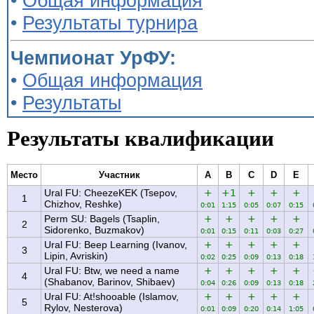
•
Общая информация
•
Результаты турнира
Чемпионат УрФУ:
•
Общая информация
•
Результаты
Результаты квалификации
Место
Участник
A
B
C
D
E
Ural FU: CheezeKEK (Tsepov,
+
+1
+
+
+
1
Chizhov, Reshke)
0:01
1:15
0:05
0:07
0:15
Perm SU: Bagels (Tsaplin,
+
+
+
+
+
2
Sidorenko, Buzmakov)
0:01
0:15
0:11
0:03
0:27
Ural FU: Beep Learning (Ivanov,
+
+
+
+
+
3
Lipin, Avriskin)
0:02
0:25
0:09
0:13
0:18
Ural FU: Btw, we need a name
+
+
+
+
+
4
(Shabanov, Barinov, Shibaev)
0:04
0:26
0:09
0:13
0:18
Ural FU: At!shooable (Islamov,
+
+
+
+
+
5
Rylov, Nesterova)
0:01
0:09
0:20
0:14
1:05