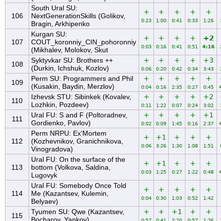
South Ural SU:
+
+
+
+
+
106
NextGenerationSkills (Golikov,
0:23
1:00
0:41
0:33
1:26
Bragin, Arkhipenko
Kurgan SU:
+
+
+
+
+2
107
COUT_koronniy_CIN_pohoronniy
0:03
0:16
0:41
0:51
4:16
(Mikhalev, Molokov, Skut
Syktyvkar SU: Brothers ++
+
+
+
+
+3
108
(Durkin, Ichshuk, Kozlov)
0:06
0:20
0:42
0:34
3:43
Perm SU: Programmers and Phil
+
+
+
+
+
109
(Kusakin, Baydin, Merzlov)
0:04
0:16
2:35
0:27
0:45
Izhevsk STU: Sibinkek (Kovalev,
+
+
+
+
+2
110
Lozhkin, Pozdeev)
0:11
1:22
0:07
0:24
3:02
Ural FU: S and F (Poltoradnev,
+
+
+
+
+1
111
Gordienko, Pavlov)
0:02
0:09
1:45
0:16
2:37
Perm NRPU: Ex'Mortem
+
+1
+
+
+
112
(Kozhevnikov, Granichnikova,
0:06
3:26
1:30
1:08
1:51
Vinogradova)
Ural FU: On the surface of the
+
+1
+
+
+
113
bottom (Volkova, Saldina,
0:03
1:25
0:27
1:22
0:48
Lugovyk
Ural FU: Somebody Once Told
+
+
+
+
+
114
Me (Kazantsev, Kulemin,
0:04
0:30
1:03
0:52
1:42
Belyaev)
Tyumen SU: Qwe (Kazantsev,
+
+
+1
+
+
115
Bocharov, Yankov)
0:57
0:41
2:20
0:57
1:26