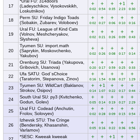
*Ural FU: 314doors
+
+
+
+1
+
17
(Ladeyschikov, Vysokovskikh,
0:02
0:54
0:35
2:23
0:30
Loskutnikov)
Perm SU: Friday Indigo Toads
+
+
+
+
+
18
(Sobakin, Zubarev, Voloboev)
0:02
0:27
0:06
0:10
0:16
Ural FU: League of Kind Cats
+
+
+
+
+
19
(Volnov, Meshcheryakov,
0:02
0:21
0:26
0:09
0:43
Slysheva)
Tyumen SU: import.math
+
+
+
+
+
20
(Saprykin, Moskovchenko,
0:02
0:26
0:08
0:17
0:14
Yakubov)
Orenburg SU: Triada (Yakupova,
+
+
+
+
+
21
Gribovich, Usanova)
0:20
0:17
0:59
0:25
0:33
Ufa SATU: God`sChoice
+
+
+
+
+
22
(Taratorim, Stepanova, Zinov)
0:16
1:54
0:38
0:27
1:29
Tyumen SU: WildCart (Baklanov,
+
+1
+
+
+
23
Strokov, Osipov)
0:14
1:07
0:22
0:17
0:44
South Ural SU: py3 (Kvitchenko,
+
+
+
+
+
24
Godun, Golev)
0:05
0:14
0:19
0:27
2:29
Ural FU: Codead (Anchutin,
+
+
+
+
+
25
Frolov, Solovyev)
0:02
0:28
0:09
0:15
0:54
Izhevsk STU: The Cringe
+
+
+
+
+
26
(Bendersky, Khasanshin,
0:05
0:16
0:22
0:36
0:56
Varlamov)
*SESC: Kweeak kweeak
+
+
+1
+
+
27