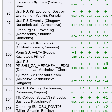
+
+
+
+
+
95
the wrong Olympics (Sekisov,
0:10
0:14
0:26
0:30
0:58
Shev
Ural FU: Kill Everyone. Destroy
+
+
+
+
+
96
Everything. (Vyatkin, Koryakin,
0:03
0:09
0:14
0:18
0:32
Ural FU: Diversity (Chugaev,
+
+
+
+
+
97
Nurlanbek uulu, Abrosimova)
0:07
0:50
0:31
1:43
1:54
Orenburg SU: PovtP1ng
+
+
+
+
+1
98
(Romasenko, Shumkin,
0:04
0:23
0:09
0:38
1:56
Dmitrenko)
Tyumen SU: KomandaA
+
+
+
+
+2
99
(Chkhailo, Zaikov, Smirnov)
0:04
0:18
1:03
0:35
3:52
Perm SU: VALYA (Popov,
+1
+
+
+
+
100
Kuznetcov, Filinov)
1:18
0:50
0:42
1:28
1:12
Ural FU:
+
+
+
+
+3
101
PRISHLI_ZA_MERCHEM_I_EDOI
0:13
0:09
0:46
0:30
4:03
(Derendeeva, Mochalova, Chere
Tyumen SU: DinosaursTeam
+
+
+
+1
+
102
(Mikhailov, Veshkurtseva,
0:07
0:16
1:50
1:42
0:44
Dangaev)
Ural FU: Wictory (Prolomova,
+
+2
+
+
+2
103
Piskunova, Bagirov)
0:02
2:24
0:28
0:21
3:05
TIU College: Septa(7) (Shevela,
+
+
+
+
+1
104
Bushuev, Kalashnikov)
0:06
0:24
1:16
0:53
3:17
Orenburg SU: OSU_POVT03
+
+
+
+1
+2
105
(Miller, Smagin, Bobilev)
0:07
1:01
1:14
1:19
2:35