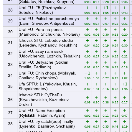
(Soldatov, Rozhkov, Kopyrina)
0:03
0:14
0:28
0:21
0:36
Ural FU: F5 (Pozdnyakov,
+
+
+1
+
+
28
Sobolev, Nikolaev)
0:01
0:11
1:05
0:15
0:43
Ural FU: Psihichne porushennya
+
+
+
+
+
29
(Larin, Shvedov, Antipenkova)
0:02
0:17
0:07
0:22
0:31
Ural FU: Pora na pensiu
+
+
+
+
+
30
(Mamonov, Shchukina, Nikolaev)
0:02
0:08
0:30
0:13
0:20
Izhevsk STU: Lebedev studio
+
+
+
+
+
31
(Lebedev, Kychanov, Kosukhin)
0:04
0:10
0:19
0:24
0:30
Ural FU: ssay i am ssick
+
+
+
+
+
32
(Udovichenko, Lozhkin, Tebaikin)
0:05
0:17
0:10
0:25
0:21
Ural FU: Bellyache (Stikhin,
+
+
+
+
+
33
Ermilin, Fedianin)
0:01
0:20
0:28
0:29
0:18
Ural FU: Chin chopa (Mokryak,
+1
+
+
+
+
34
Chaikov, Ryzhenkov)
1:06
1:03
0:27
0:19
1:02
Ufa SPTU: 1 (Yakovlev, Khusin,
+
+
+
+
+1
35
Shayakhmetov)
0:02
1:01
0:16
0:20
1:36
Izhevsk STU: CyTheFu
+
+
+
+
+
36
(Kryazhevskikh, Kuznetsov,
0:03
0:30
0:38
0:25
0:17
Drokin)
Ural FU: NameException
+
+
+
+
+
37
(Rylskikh, Patanin, Aysin)
0:02
0:19
0:11
0:25
0:47
Ural FU: try catch(oop) finally
+
+
+
+
+
38
(Lysenko, Bashirov, Shchapin)
0:06
0:17
0:35
0:46
1:19