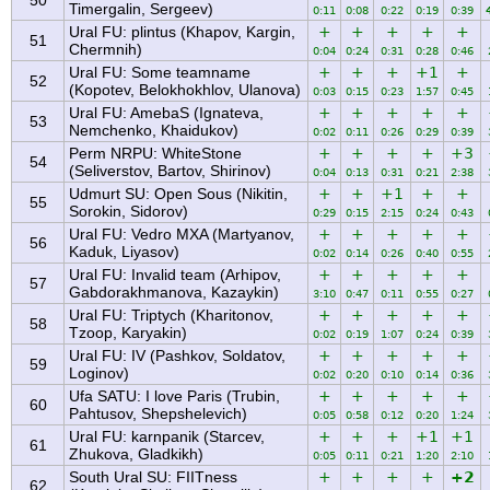
50
Timergalin, Sergeev)
0:11
0:08
0:22
0:19
0:39
Ural FU: plintus (Khapov, Kargin,
+
+
+
+
+
51
Chermnih)
0:04
0:24
0:31
0:28
0:46
Ural FU: Some teamname
+
+
+
+1
+
52
(Kopotev, Belokhokhlov, Ulanova)
0:03
0:15
0:23
1:57
0:45
Ural FU: AmebaS (Ignateva,
+
+
+
+
+
53
Nemchenko, Khaidukov)
0:02
0:11
0:26
0:29
0:39
Perm NRPU: WhiteStone
+
+
+
+
+3
54
(Seliverstov, Bartov, Shirinov)
0:04
0:13
0:31
0:21
2:38
Udmurt SU: Open Sous (Nikitin,
+
+
+1
+
+
55
Sorokin, Sidorov)
0:29
0:15
2:15
0:24
0:43
Ural FU: Vedro MXA (Martyanov,
+
+
+
+
+
56
Kaduk, Liyasov)
0:02
0:14
0:26
0:40
0:55
Ural FU: Invalid team (Arhipov,
+
+
+
+
+
57
Gabdorakhmanova, Kazaykin)
3:10
0:47
0:11
0:55
0:27
Ural FU: Triptych (Kharitonov,
+
+
+
+
+
58
Tzoop, Karyakin)
0:02
0:19
1:07
0:24
0:39
Ural FU: IV (Pashkov, Soldatov,
+
+
+
+
+
59
Loginov)
0:02
0:20
0:10
0:14
0:36
Ufa SATU: I love Paris (Trubin,
+
+
+
+
+
60
Pahtusov, Shepshelevich)
0:05
0:58
0:12
0:20
1:24
Ural FU: karnpanik (Starcev,
+
+
+
+1
+1
61
Zhukova, Gladkikh)
0:05
0:11
0:21
1:20
2:10
South Ural SU: FIITness
+
+
+
+
+2
62