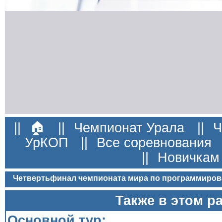
||
🏠
||
Чемпионат Урала
||
Ч
УрКОП
||
Все соревнования
||
Новичкам
Четвертьфинал чемпионата мира по программиров
Также в этом р
Основной тур: