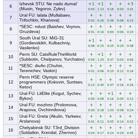
Izhevsk STU: Ne nado dumat'
+1
+1
+
+
+3
6
(Musin, Yegorov, Zylev)
0:04
1:13
0:18
0:03
3:31
Ural FU: lalala (Mullabaev,
+
+
+
+
+
7
Trifochkin, Khanova)
0:02
0:26
0:38
0:08
0:23
*SESC: ndust (Baishev, Voynov,
+
+
+
+
+
8
Gruzdeva)
0:01
0:16
0:04
0:06
0:24
South Ural SU: MiG-31
+1
+
+
+
+
9
(Gordievskikh, Kulbachniy,
0:08
0:15
0:25
0:20
0:38
Vasilenko)
Perm SU: CatsRuleTheWorld
+
+1
+
+
+
10
(Subbotin, Chelpanov, Yurchatov)
0:00
1:25
0:37
0:03
0:06
*SESC: divAn (Chuhin,
+
+
+
+
+
11
Terenichev, Vaskin)
0:01
0:06
0:10
0:12
0:16
Perm HSE: Olympic reserve
+
+
+
+
+
12
programmers (Kokovin, Suntsev,
0:13
0:45
0:37
0:16
0:26
Ketov)
Ural FU: LitElite (Kogut, Sychev,
+
+
+1
+
+
13
Bykov)
0:00
0:09
0:16
0:04
0:12
Ural FU: mozhno (Prolomova,
+
+
+
+
+
14
Arapova, Ovchinnikova)
0:03
0:18
1:03
0:08
0:24
Ural FU: Greta (Akulin, Yarkeev,
+
+
+
+
+
15
Arslanova)
0:01
0:11
0:05
0:14
0:22
Chelyabinsk SU: T3rd_Division
+
+
+
+
+
16
(Soldatkin, Krendal, Zhernov)
0:04
0:17
0:24
0:29
0:45