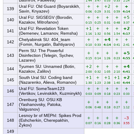
Bashirov, Fadeeva)
1:44
3:47
0:53
0:33
2:24
Ural FU: Old Guard (Boyarskikh,
+
+
+2
+
+
139
Savin, Knyazev)
0:06
0:29
3:31
0:59
4:14
Ural FU: SIGSEGV (Borodin,
+
+
+
+
+5
140
Kazakov, Mitrofanov)
0:15
0:25
0:31
0:48
3:37
Ural FU: Revelation Token
+1
+
+
+
+2
141
(Demenev, Lamanov, Remsha)
1:16
1:32
0:56
1:54
4:17
Chelyabinsk SU: 404_team
+
+
+4
+
+
142
(Fomin, Nurgatin, Bahtiyarov)
0:10
0:33
4:14
0:41
2:41
Perm SU: The Powerful
+
+
+
+
+5
143
Disinfection (Telegin, Sychev,
0:15
0:14
1:26
0:23
4:55
Lazarev)
Tyumen SU: Unnamed (Botin,
+2
+
+
+
+4
144
Kazakov, Zalilov)
2:00
0:32
1:05
2:10
4:41
South Ural SU: Coding band
+1
+
+1
+1
+2
145
(Nazarenko, Alieva, Romanov)
1:30
1:23
2:38
1:40
4:44
Ural FU: SomeTeam123
+
+
+
+
+
146
(Vertikov, Levinskikh, Kuzminykh)
0:03
0:09
0:18
0:23
0:33
Orenburg SU: OSU.KB
+
+
+
+
+
147
(Yashanovsky, Patoka,
0:06
0:48
0:18
0:27
1:12
Valgusnov)
Lesnoy br of MEPhI: Spikes Prod
+
+
+
+
–3
148
(Eshcherkin, Cherepakhin,
0:07
0:16
0:28
0:36
3:55
Zykov)
149