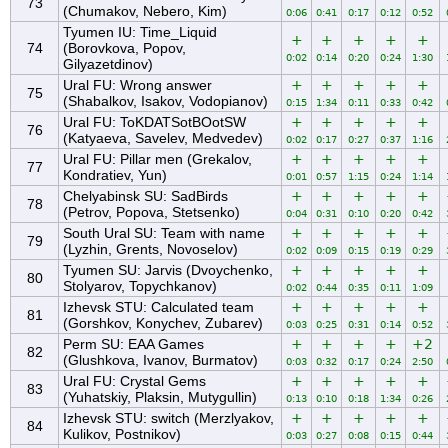
73
(Chumakov, Nebero, Kim)
0:06
0:41
0:17
0:12
0:52
Tyumen IU: Time_Liquid
+
+
+
+
+
74
(Borovkova, Popov,
0:02
0:14
0:20
0:24
1:30
Gilyazetdinov)
Ural FU: Wrong answer
+
+
+
+
+
75
(Shabalkov, Isakov, Vodopianov)
0:15
1:34
0:11
0:33
0:42
Ural FU: ToKDATSotBOotSW
+
+
+
+
+
76
(Katyaeva, Savelev, Medvedev)
0:02
0:17
0:27
0:37
1:16
Ural FU: Pillar men (Grekalov,
+
+
+
+
+
77
Kondratiev, Yun)
0:01
0:57
1:15
0:24
1:14
Chelyabinsk SU: SadBirds
+
+
+
+
+
78
(Petrov, Popova, Stetsenko)
0:04
0:31
0:10
0:20
0:42
South Ural SU: Team with name
+
+
+
+
+
79
(Lyzhin, Grents, Novoselov)
0:02
0:09
0:15
0:19
0:29
Tyumen SU: Jarvis (Dvoychenko,
+
+
+
+
+
80
Stolyarov, Topychkanov)
0:02
0:44
0:35
0:11
1:09
Izhevsk STU: Calculated team
+
+
+
+
+
81
(Gorshkov, Konychev, Zubarev)
0:03
0:25
0:31
0:14
0:52
Perm SU: EAA Games
+
+
+
+
+2
82
(Glushkova, Ivanov, Burmatov)
0:03
0:32
0:17
0:24
2:50
Ural FU: Crystal Gems
+
+
+
+
+
83
(Yuhatskiy, Plaksin, Mutygullin)
0:13
0:10
0:18
1:34
0:26
Izhevsk STU: switch (Merzlyakov,
+
+
+
+
+
84
Kulikov, Postnikov)
0:03
0:27
0:08
0:15
0:44