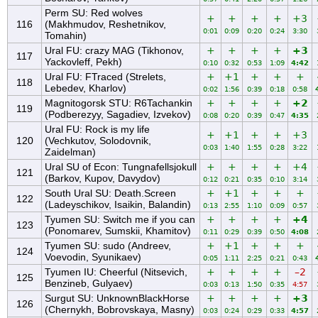
Perm SU: Red wolves
+
+
+
+
+3
116
(Makhmudov, Reshetnikov,
0:01
0:09
0:20
0:24
3:30
Tomahin)
Ural FU: crazy MAG (Tikhonov,
+
+
+
+
+3
117
Yackovleff, Pekh)
0:10
0:32
0:53
1:09
4:42
Ural FU: FTraced (Strelets,
+
+1
+
+
+
118
Lebedev, Kharlov)
0:02
1:56
0:39
0:18
0:58
Magnitogorsk STU: R6Tachankin
+
+
+
+
+2
119
(Podberezyy, Sagadiev, Izvekov)
0:08
0:20
0:39
0:47
4:35
Ural FU: Rock is my life
+
+1
+
+
+3
120
(Vechkutov, Solodovnik,
0:03
1:40
1:55
0:28
3:22
Zaidelman)
Ural SU of Econ: Tungnafellsjokull
+
+
+
+
+4
121
(Barkov, Kupov, Davydov)
0:12
0:21
0:35
0:10
3:14
South Ural SU: Death.Screen
+
+1
+
+
+
122
(Ladeyschikov, Isaikin, Balandin)
0:13
2:55
1:10
0:09
0:57
Tyumen SU: Switch me if you can
+
+
+
+
+4
123
(Ponomarev, Sumskii, Khamitov)
0:11
0:29
0:39
0:50
4:08
Tyumen SU: sudo (Andreev,
+
+1
+
+
+
124
Voevodin, Syunikaev)
0:05
1:11
2:25
0:21
0:43
Tyumen IU: Cheerful (Nitsevich,
+
+
+
+
–2
125
Benzineb, Gulyaev)
0:03
0:13
1:50
0:35
4:57
Surgut SU: UnknownBlackHorse
+
+
+
+
+3
126
(Chernykh, Bobrovskaya, Masny)
0:03
0:24
0:29
0:33
4:57