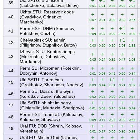
Ufa SATU: Brainstorm
+
+1
+
+
+1
39
(Liubchenko, Batalova, Belov)
0:01
1:21
0:33
0:22
2:27
Ukhta STU: Reservoir dogs
+
+
+
+
+
40
(Ovadykov, Grinenko,
0:07
0:21
0:30
0:32
0:45
Marchenko)
Perm HSE: DNM (Semenov,
+
+
+
+1
+
41
Petukhov, Chizha)
0:09
0:27
0:29
1:55
0:39
Chelyabinsk SU: admin
+
+
+
+1
+
42
(Piligrimov, Stupnikov, Butov)
0:03
0:20
0:10
1:06
2:31
Izhevsk STU: Kontursheeps
+
+
+
+
+
43
(Mokrushin, Dubovtsev,
0:05
0:24
0:32
0:47
1:03
Mardanov)
Perm SU: Micromen (Potekhin,
+
+
+
+
+
44
Dobrynin, Antonov)
0:01
0:09
0:42
0:20
0:34
Ufa SATU: Three cats
+
+
+1
+
+
45
(Grokhotov, Sharipova, Nadeev)
0:03
0:14
1:31
0:21
0:32
Perm SU: Boss of the Gym
+
+
+
+
+
46
(Korotkov, Zuev, Yuldoshev)
0:02
0:23
0:20
0:23
0:37
Ufa SATU: oh sht im sorry
+
+
+
+
+
47
(Giniatullin, Murtazin, Sharipova)
0:01
0:08
0:15
0:24
0:34
Perm HSE: Team #1 (Khlebalov,
+
+
+
+
+
48
Khlebalov, Shuvaev)
0:09
0:17
0:24
0:30
0:44
Ural FU: DOD (Shrein, Kolosov,
+
+
+
+
+
49
Vereshagin)
0:01
0:27
0:05
0:30
0:36
Ural FU: Mister God (Islamov,
+
+
+
+
+