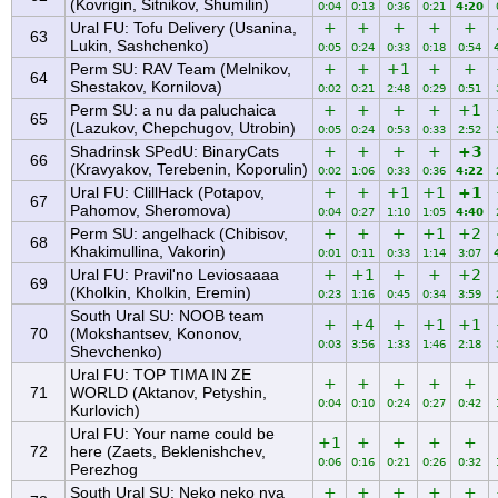
(Kovrigin, Sitnikov, Shumilin)
0:04
0:13
0:36
0:21
4:20
Ural FU: Tofu Delivery (Usanina,
+
+
+
+
+
63
Lukin, Sashchenko)
0:05
0:24
0:33
0:18
0:54
Perm SU: RAV Team (Melnikov,
+
+
+1
+
+
64
Shestakov, Kornilova)
0:02
0:21
2:48
0:29
0:51
Perm SU: a nu da paluchaica
+
+
+
+
+1
65
(Lazukov, Chepchugov, Utrobin)
0:05
0:24
0:53
0:33
2:52
Shadrinsk SPedU: BinaryCats
+
+
+
+
+3
66
(Kravyakov, Terebenin, Koporulin)
0:02
1:06
0:33
0:36
4:22
Ural FU: ClillHack (Potapov,
+
+
+1
+1
+1
67
Pahomov, Sheromova)
0:04
0:27
1:10
1:05
4:40
Perm SU: angelhack (Chibisov,
+
+
+
+1
+2
68
Khakimullina, Vakorin)
0:01
0:11
0:33
1:14
3:07
Ural FU: Pravil'no Leviosaaaa
+
+1
+
+
+2
69
(Kholkin, Kholkin, Eremin)
0:23
1:16
0:45
0:34
3:59
South Ural SU: NOOB team
+
+4
+
+1
+1
70
(Mokshantsev, Kononov,
0:03
3:56
1:33
1:46
2:18
Shevchenko)
Ural FU: TOP TIMA IN ZE
+
+
+
+
+
71
WORLD (Aktanov, Petyshin,
0:04
0:10
0:24
0:27
0:42
Kurlovich)
Ural FU: Your name could be
+1
+
+
+
+
72
here (Zaets, Beklenishchev,
0:06
0:16
0:21
0:26
0:32
Perezhog
South Ural SU: Neko neko nya
+
+
+
+
+