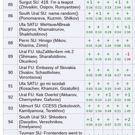
Surgut SU: 418. I'm a teapot
+1
+
+
+1
+
85
(Zhivaikin, Osipov, Rumyantsev)
0:16
0:12
0:23
2:04
0:48
South Ural SU: name.random()
+
+1
+
+
+
86
(Ponomareva, Kuzmin, Shilkov)
0:03
1:38
0:42
0:31
1:00
Ufa SATU: WeHaveABreak
+
+
+
+
+1
87
(Nazyrov, Khamatnurov,
0:03
0:13
0:19
0:24
2:33
Shaikhutdinov)
Perm SU: Hirvigo (Mikov,
+
+
+
+
+
88
Kharina, Zimin)
0:01
0:26
1:34
0:06
0:31
Ural FU: IduZaMer4em mk.2
+
+
+
+
–1
89
(Shimaev, Sharafutdinov,
0:02
0:19
0:31
1:02
1:26
Okunkov)
Ural FU: Embassy of Slovakia
+
+
+
+
+
90
(Svalov, Schastlivtsev,
0:02
0:09
0:18
0:27
0:44
Vorontsova)
Ufa SATU: go mi sozdali
+
+
+
+
+
91
(Kosachev, Khamzin, Gizatullin)
0:03
0:16
0:33
0:45
1:28
Ural FU: Kek Overlol (Akbarov,
+
+
+1
+
+1
92
Chernyshev, Gafurov)
0:04
0:14
1:22
0:22
2:40
Udmurt SU: CCESS (Sokolovich,
+
+
+
+
+
93
Kamilyanova, Terekhov)
0:03
1:34
0:49
0:21
1:45
South Ural SU: Shkoders
+1
+
+
+
+2
94
(Davydov, Verezhnikov,
0:04
0:13
0:07
0:15
3:11
Emelyanov)
Tyumen SU: Frontenders went to