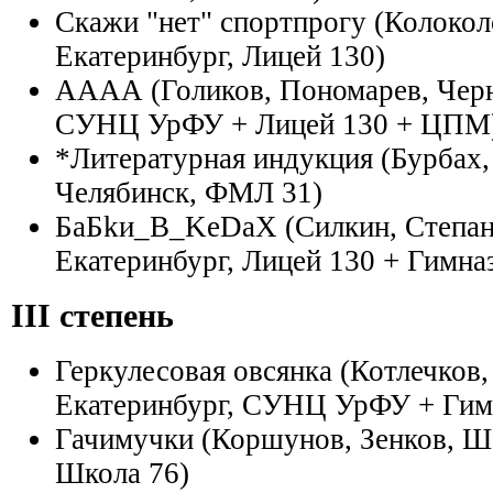
Скажи "нет" спортпрогу (Колокол
Екатеринбург, Лицей 130)
АААА (Голиков, Пономарев, Черн
СУНЦ УрФУ + Лицей 130 + ЦПМ
*Литературная индукция (Бурбах,
Челябинск, ФМЛ 31)
БaБkи_B_KеDаX (Силкин, Степан
Екатеринбург, Лицей 130 + Гимна
III степень
Геркулесовая овсянка (Котлечков
Екатеринбург, СУНЦ УрФУ + Гим
Гачимучки (Коршунов, Зенков, Ша
Школа 76)