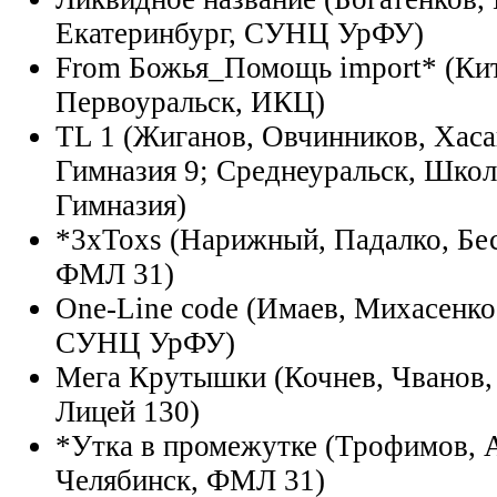
Екатеринбург, СУНЦ УрФУ)
From Божья_Помощь import* (Кит
Первоуральск, ИКЦ)
TL 1 (Жиганов, Овчинников, Хаса
Гимназия 9; Среднеуральск, Школ
Гимназия)
*3xToxs (Нарижный, Падалко, Бес
ФМЛ 31)
One-Line code (Имаев, Михасенко
СУНЦ УрФУ)
Мега Крутышки (Кочнев, Чванов, 
Лицей 130)
*Утка в промежутке (Трофимов, 
Челябинск, ФМЛ 31)