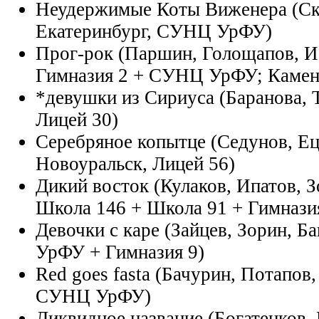
Неудержимые Коты Виженера (Ск
Екатеринбург, СУНЦ УрФУ)
Прог-рок (Паршин, Голощапов, И
Гимназия 2 + СУНЦ УрФУ; Камен
*девушки из Сириуса (Баранова, 
Лицей 30)
Серебряное копытце (Седунов, Ец
Новоуральск, Лицей 56)
Дикий восток (Кулаков, Ипатов, З
Школа 146 + Школа 91 + Гимнази
Девочки с каре (Зайцев, Зорин, Б
УрФУ + Гимназия 9)
Red goes fasta (Бачурин, Потапов
СУНЦ УрФУ)
Ликвидное название (Богатенков, 