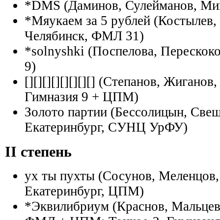
*DMS (Даминов, Сулейманов, Ми
*Мяукаем за 5 рублей (Костылев,
Челябинск, ФМЛ 31)
*solnyshki (Поспелова, Перескок
9)
[][][][][][][][] (Степанов, Жигано
Гимназия 9 + ЦПМ)
Золото партии (Бессолицын, Свеш
Екатеринбург, СУНЦ УрФУ)
II степень
ух ты пухты (Сосунов, Меленцов,
Екатеринбург, ЦПМ)
*Эквилибриум (Краснов, Мальцев