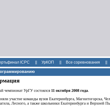
ертьфинал ICPC
||
УрКОП
||
Все соревнования
||
программированию
рмация
й чемпионат УрГУ состоялся
11 октября 2008 года
.
няли участие команды вузов Екатеринбурга, Магнитогорска, Чел
гила, Лесного, а также школьники Екатеринбурга и Верхней 