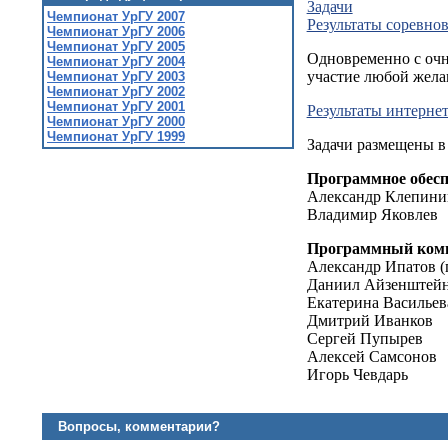
Задачи
Чемпионат УрГУ 2007
Результаты соревно
Чемпионат УрГУ 2006
Чемпионат УрГУ 2005
Одновременно с очн
Чемпионат УрГУ 2004
участие любой жел
Чемпионат УрГУ 2003
Чемпионат УрГУ 2002
Чемпионат УрГУ 2001
Результаты интерне
Чемпионат УрГУ 2000
Чемпионат УрГУ 1999
Задачи размещены в 
Программное обесп
Александр Клепини
Владимир Яковлев
Программный коми
Александр Ипатов (
Даниил Айзенштей
Екатерина Васильев
Дмитрий Иванков
Сергей Пупырев
Алексей Самсонов
Игорь Чевдарь
Вопросы, комментарии?