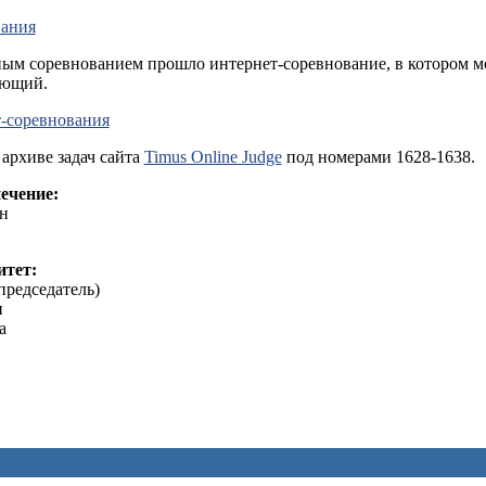
вания
ым соревнованием прошло интернет-соревнование, в котором м
ающий.
т-соревнования
архиве задач сайта
Timus Online Judge
под номерами 1628-1638.
ечение:
н
тет:
председатель)
н
а