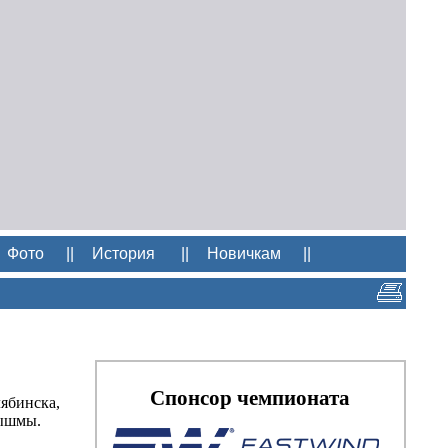
Фото
||
История
||
Новичкам
||
Спонсор чемпионата
ябинска,
Пышмы.