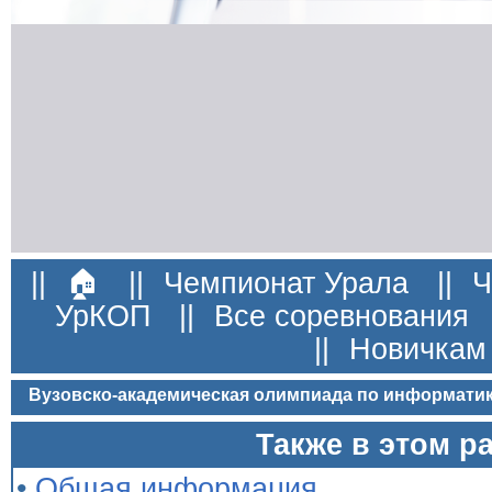
||
🏠
||
Чемпионат Урала
||
Ч
УрКОП
||
Все соревнования
||
Новичкам
Вузовско-академическая олимпиада по информатик
Также в этом р
•
Общая информация