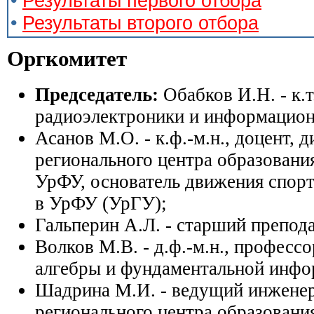
•
Результаты первого отбора
•
Результаты второго отбора
Оргкомитет
Председатель:
Обабков И.Н. - к.т
радиоэлектроники и информацион
Асанов М.О. - к.ф.-м.н., доцент, 
регионального центра образован
УрФУ, основатель движения спор
в УрФУ (УрГУ);
Гальперин А.Л. - старший преп
Волков М.В. - д.ф.-м.н., профес
алгебры и фундаментальной ин
Шадрина М.И. - ведущий инженер
регионального центра образовани