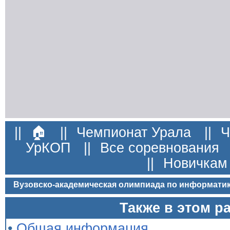
||
🏠
||
Чемпионат Урала
||
Ч
УрКОП
||
Все соревнования
||
Новичкам
Вузовско-академическая олимпиада по информатик
Также в этом р
•
Общая информация