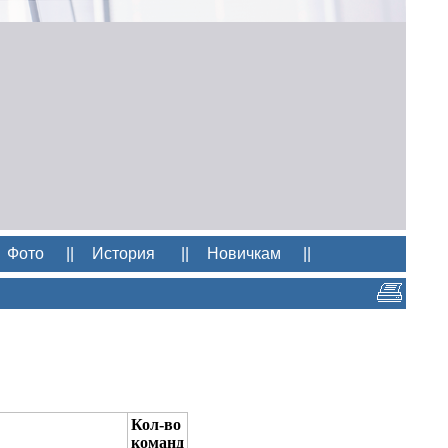
Фото
||
История
||
Новичкам
||
Кол-во
команд