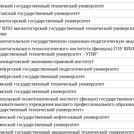
вский государственный технический университет
ганский государственный университет
нитогорский государственный университет
 ВПО магнитогорский государственный технический университе
ова
нетагильскую государственную социально-педагогическую ака
нетагильского технологического института (филиала) ГОУ ВПО
ударственный технический университет - УПИ"
невартовский экономико-правовой институт
нбургский государственный педагогический университет
нбургский государственный университет
мский государственный техническый университет
мский государственный университет
апульский политехнический институт (филиал) государственног
азовательного учреждения высшего профессионального образов
ударственный технический университет»
енский государственный нефтегазовый университет
енский государственный университет
мский государственный авиационный технический университе