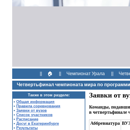
||
🏠
||
Чемпионат Урала
||
Четв
Четвертьфинал чемпионата мира по программ
Заявки от ву
Также в этом разделе:
•
Общая информация
•
Правила соревнования
Команды, подавшие
•
Заявки от вузов
в четвертьфинале 
•
Список участников
•
Расписание
Аббревиатура
ВУ
•
Досуг в Екатеринбурге
•
Результаты