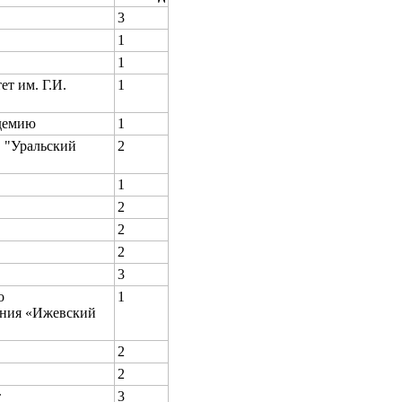
3
1
1
т им. Г.И.
1
демию
1
 "Уральский
2
1
2
2
2
3
о
1
ания «Ижевский
2
2
т
3