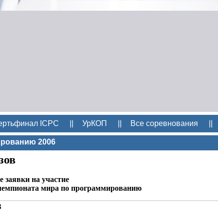
ертьфинал ICPC
||
УрКОП
||
Все соревнования
||
ированию 2006
зов
 заявки на участие
чемпионата мира по программированию
З