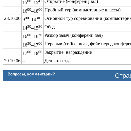
00
45
Открытие (конференц-зал)
15
–15
00
00
Пробный тур (компьютерные классы)
16
–18
28.10.06
00
30
Основной тур соревнований (компьютерны
9
–14
30
30
Обед
14
–15
00
30
Разбор задач (конференц-зал)
16
–16
30
00
Перерыв (coffee break, фойе перед конфере
16
–17
00
00
Закрытие, награждение
17
–18
29.10.06
–
День отъезда
Вопросы, комментарии?
Стран