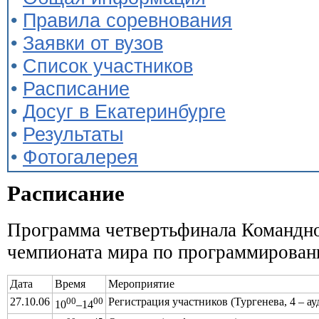
•
Правила соревнования
•
Заявки от вузов
•
Список участников
•
Расписание
•
Досуг в Екатеринбурге
•
Результаты
•
Фотогалерея
Расписание
Программа четвертьфинала Командно
чемпионата мира по программирова
Дата
Время
Мероприятие
27.10.06
00
00
Регистрация участников (Тургенева, 4 – ауд
10
–14