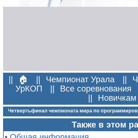
||
🏠
||
Чемпионат Урала
||
Ч
УрКОП
||
Все соревнования
||
Новичкам
Четвертьфинал чемпионата мира по программиров
Также в этом р
•
Общая информация