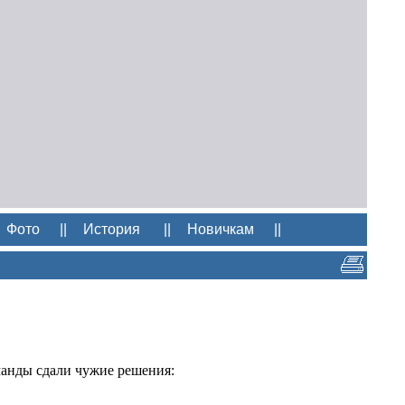
Фото
||
История
||
Новичкам
||
манды сдали чужие решения: