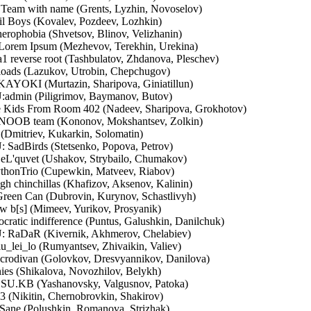
 Team with name (Grents, Lyzhin, Novoselov)
l Boys (Kovalev, Pozdeev, Lozhkin)
rophobia (Shvetsov, Blinov, Velizhanin)
Lorem Ipsum (Mezhevov, Terekhin, Urekina)
 reverse root (Tashbulatov, Zhdanova, Pleschev)
loads (Lazukov, Utrobin, Chepchugov)
AYOKI (Murtazin, Sharipova, Giniatillun)
:admin (Piligrimov, Baymanov, Butov)
Kids From Room 402 (Nadeev, Sharipova, Grokhotov)
:NOOB team (Kononov, Mokshantsev, Zolkin)
(Dmitriev, Kukarkin, Solomatin)
 SadBirds (Stetsenko, Popova, Petrov)
 eL'quvet (Ushakov, Strybailo, Chumakov)
honTrio (Cupewkin, Matveev, Riabov)
 chinchillas (Khafizov, Aksenov, Kalinin)
reen Can (Dubrovin, Kurynov, Schastlivyh)
 b[s] (Mimeev, Yurikov, Prosyanik)
ratic indifference (Puntus, Galushkin, Danilchuk)
: RaDaR (Kivernik, Akhmerov, Chelabiev)
lu_lei_lo (Rumyantsev, Zhivaikin, Valiev)
rodivan (Golovkov, Dresvyannikov, Danilova)
es (Shikalova, Novozhilov, Belykh)
SU.KB (Yashanovsky, Valgusnov, Patoka)
 (Nikitin, Chernobrovkin, Shakirov)
 Sane (Polushkin, Romanova, Strizhak)