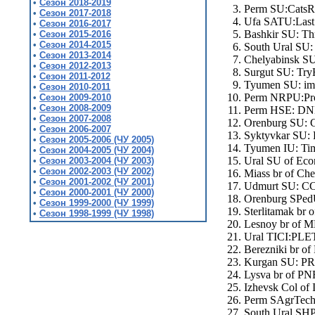
•
Сезон 2018-2019
Perm SU:CatsRu
•
Сезон 2017-2018
Ufa SATU:Last 
•
Сезон 2016-2017
Bashkir SU: Thr
•
Сезон 2015-2016
•
Сезон 2014-2015
South Ural SU
•
Сезон 2013-2014
Chelyabinsk SU
•
Сезон 2012-2013
Surgut SU: Try
•
Сезон 2011-2012
Tyumen SU: imp
•
Сезон 2010-2011
Perm NRPU:Prog
•
Сезон 2009-2010
•
Сезон 2008-2009
Perm HSE: DNM
•
Сезон 2007-2008
Orenburg SU: C
•
Сезон 2006-2007
Syktyvkar SU: B
•
Сезон 2005-2006
(ЧУ 2005)
Tyumen IU: Tim
•
Сезон 2004-2005
(ЧУ 2004)
Ural SU of Eco
•
Сезон 2003-2004
(ЧУ 2003)
•
Сезон 2002-2003
(ЧУ 2002)
Miass br of Ch
•
Сезон 2001-2002
(ЧУ 2001)
Udmurt SU: CC
•
Сезон 2000-2001
(ЧУ 2000)
Orenburg SPedU
•
Сезон 1999-2000
(ЧУ 1999)
Sterlitamak br
•
Сезон 1998-1999
(ЧУ 1998)
Lesnoy br of M
Ural TICI:PLET'
Berezniki br of
Kurgan SU: PR
Lysva br of PN
Izhevsk Col of
Perm SAgrTechU
South Ural SH