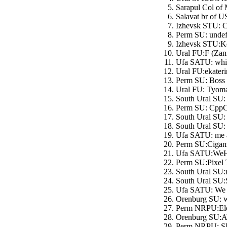
Sarapul Col of
Salavat br of U
Izhevsk STU: C
Perm SU: undef
Izhevsk STU:Ko
Ural FU:F (Zan
Ufa SATU: whil
Ural FU:ekater
Perm SU: Boss 
Ural FU: Tyom
South Ural SU: 
Perm SU: CppCh
South Ural SU:
South Ural SU: 
Ufa SATU: me an
Perm SU:Cigans
Ufa SATU:WeHa
Perm SU:Pixel 
South Ural SU:r
South Ural SU:
Ufa SATU: We li
Orenburg SU: w
Perm NRPU:Elec
Orenburg SU:AV
Perm NRPU: SH