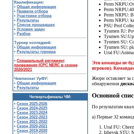
Квалификация:
Perm NRPU:Ov
•
Общая информация
Perm NRPU:40
•
Правила отбора
Perm NRPU: B
•
Участники отбора
Perm NRPU: kex
•
Результаты
•
Список прошедших
PSU Prof Colle
•
Условия задач
Tyumen IU: Po
•
Разбор
Tyumen SU:Up
Tyumen SU: Co
Турнир колледжей:
Tyumen SU: pl
•
Общая информация
•
Результаты турнира
Ural FU:Animal
•
Специальный регламент
Эти команды не буд
проведения ICPC NERC в сезоне
игроков). Команда
2020/2021
Жюри оставляет за с
Чемпионат УрФУ:
•
Общая информация
обнаружения
дискв
•
Результаты
Основной спи
Четвертьфиналы ЧМ:
•
Сезон 2025-2026
По результатам ква
•
Сезон 2024-2025
•
Сезон 2023-2024
а) Первые 32 команд
•
Сезон 2022-2023
•
Сезон 2021-2022
•
Сезон 2020-2021
Ural FU: Cheez
•
Сезон 2019-2020
Izhevsk STU: N