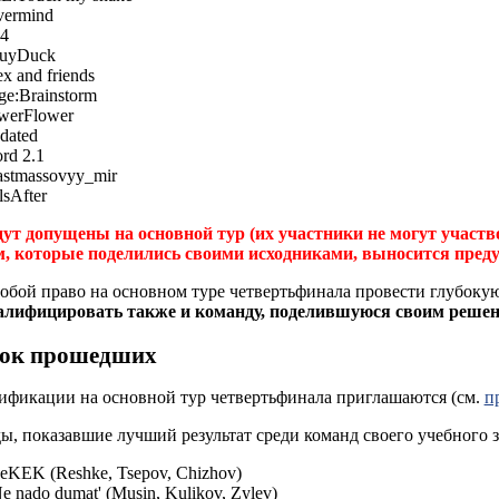
ermind
4
uyDuck
 and friends
ge:Brainstorm
werFlower
dated
rd 2.1
astmassovyy_mir
sAfter
ут допущены на основной тур (их участники не могут участв
м, которые поделились своими исходниками, выносится пред
обой право на основном туре четвертьфинала провести глубокую
алифицировать также и команду, поделившуюся своим реше
сок прошедших
лификации на основной тур четвертьфинала приглашаются (см.
п
ы, показавшие лучший результат среди команд своего учебного з
eKEK (Reshke, Tsepov, Chizhov)
e nado dumat' (Musin, Kulikov, Zylev)