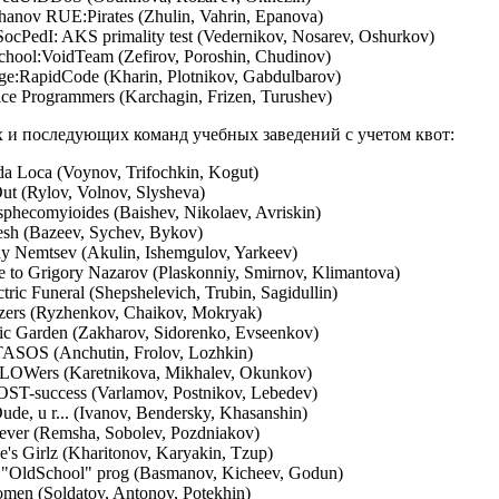
hanov RUE:Pirates (Zhulin, Vahrin, Epanova)
ocPedI: AKS primality test (Vedernikov, Nosarev, Oshurkov)
hool:VoidTeam (Zefirov, Poroshin, Chudinov)
ge:RapidCode (Kharin, Plotnikov, Gabdulbarov)
ce Programmers (Karchagin, Frizen, Turushev)
х и последующих команд учебных заведений с учетом квот:
da Loca (Voynov, Trifochkin, Kogut)
ut (Rylov, Volnov, Slysheva)
sphecomyioides (Baishev, Nikolaev, Avriskin)
esh (Bazeev, Sychev, Bykov)
y Nemtsev (Akulin, Ishemgulov, Yarkeev)
e to Grigory Nazarov (Plaskonniy, Smirnov, Klimantova)
ric Funeral (Shepshelevich, Trubin, Sagidullin)
uzers (Ryzhenkov, Chaikov, Mokryak)
c Garden (Zakharov, Sidorenko, Evseenkov)
TASOS (Anchutin, Frolov, Lozhkin)
LOWers (Karetnikova, Mikhalev, Okunkov)
ST-success (Varlamov, Postnikov, Lebedev)
de, u r... (Ivanov, Bendersky, Khasanshin)
rever (Remsha, Sobolev, Pozdniakov)
's Girlz (Kharitonov, Karyakin, Tzup)
 "OldSchool" prog (Basmanov, Kicheev, Godun)
men (Soldatov, Antonov, Potekhin)