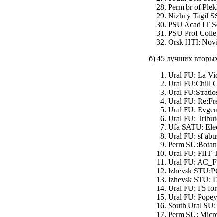
Perm br of Plek
Nizhny Tagil SS
PSU Acad IT Sc
PSU Prof Colle
Orsk HTI: Novi
б) 45 лучших вторы
Ural FU: La Vi
Ural FU:Chill O
Ural FU:Stratio
Ural FU: Re:Fr
Ural FU: Evgen
Ural FU: Tribut
Ufa SATU: Elect
Ural FU: sf ab
Perm SU:Botani
Ural FU: FIIT 
Ural FU: AC_F
Izhevsk STU:PO
Izhevsk STU: Du
Ural FU: F5 fo
Ural FU: Popeye
South Ural SU:
Perm SU: Micro