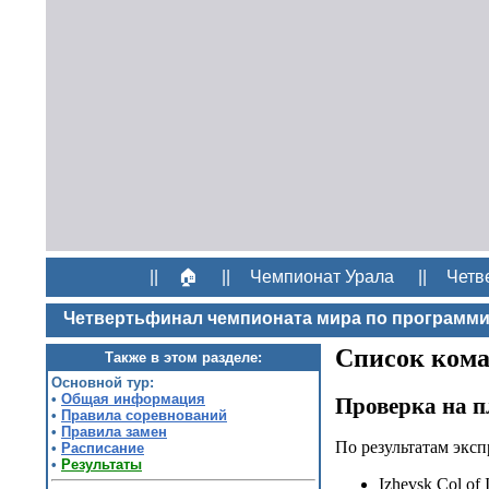
||
🏠
||
Чемпионат Урала
||
Четв
Четвертьфинал чемпионата мира по программ
Список кома
Также в этом разделе:
Основной тур:
•
Общая информация
Проверка на п
•
Правила соревнований
•
Правила замен
По результатам экс
•
Расписание
•
Результаты
Izhevsk Col of