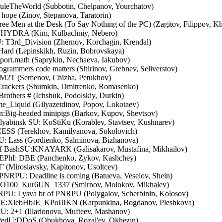
leTheWorld (Subbotin, Chelpanov, Yourchatov)
hope (Zinov, Stepanova, Taratorin)
ee Men at the Desk (To Say Nothing of the PC) (Zagitov, Filippov, Kh
: HYDRA (Kim, Kulbachniy, Nebero)
: T3rd_Division (Zhernov, Korchagin, Krendal)
Hard (Lepinskikh, Ruzin, Bobrovskaya)
ort.math (Saprykin, Nechaeva, Iakubov)
rammers code matters (Shirinov, Grebnev, Seliverstov)
2T (Semenov, Chizha, Petukhov)
rackers (Shumkin, Dmitrenko, Romasenko)
rothers # (Ichshuk, Podolskiy, Durkin)
e_Liquid (Gilyazetdinov, Popov, Lokotaev)
n:Big-headed minipigs (Barkov, Kupov, Shevtsov)
elyabinsk SU: KoStiKu (Korablev, Stavtsev, Kushnarev)
ESS (Terekhov, Kamilyanova, Sokolovich)
: Lass (Gordienko, Salminova, Bizhanova)
 of BashSU:KNAYARK (Galisakarov, Mustafina, Mikhailov)
EPhI: DBE (Panchenko, Zykov, Kashchey)
 (Miroslavsky, Kapitonov, Usoltcev)
 PNRPU: Deadline is coming (Batueva, Veselov, Shein)
O100_Kur6UN_1337 (Smirnov, Molokov, Mikhalev)
RPU: Lysva br of PNRPU (Polygalov, Scherbinin, Kolosov)
 IE:XlebHbIE_KPoIIIKN (Karpunkina, Bogdanov, Pleshkova)
: 2+1 (Illarionova, Mufteev, Mashanov)
PedU:DDoS (Obukhova, Rozal'ev, Okhezin)