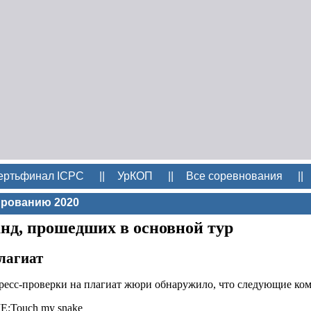
ертьфинал ICPC
||
УрКОП
||
Все соревнования
||
ированию 2020
нд, прошедших в основной тур
лагиат
пресс-проверки на плагиат жюри обнаружило, что следующие ко
 IE:Touch my snake