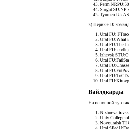
Perm NRPU:5051
Surgut SU:NP-s
Tyumen IU: ASO
в) Первые 10 команд
Ural FU: FTrace
Ural FU:What i
Ural FU:The Jui
Ural FU: codin
Izhevsk STU:Cy
Ural FU:FailSta
Ural FU:Chasse 
Ural FU:FiitPo
Ural FU:ToCDA
Ural FU:Kirovg
Вайлдкарды
На основной тур та
Nizhnevartovsk
Univ College of
Novouralsk TI 
Ural SPedU:Fre