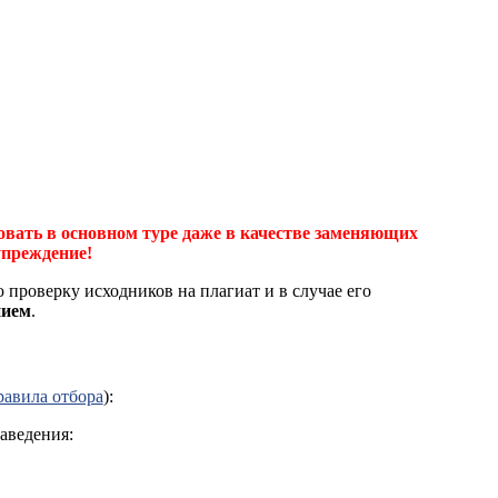
овать в основном туре даже в качестве заменяющих
упреждение!
 проверку исходников на плагиат и в случае его
нием
.
равила отбора
):
аведения: