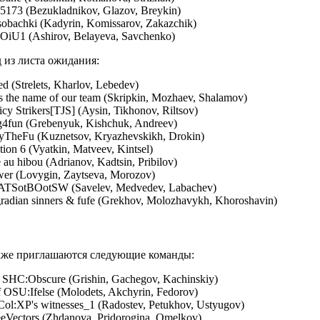
73 (Bezukladnikov, Glazov, Breykin)
obachki (Kadyrin, Komissarov, Zakazchik)
iU1 (Ashirov, Belayeva, Savchenko)
 из листа ожидания:
d (Strelets, Kharlov, Lebedev)
s the name of our team (Skripkin, Mozhaev, Shalamov)
cy Strikers[TJS] (Aysin, Tikhonov, Riltsov)
g4fun (Grebenyuk, Kishchuk, Andreev)
TheFu (Kuznetsov, Kryazhevskikh, Drokin)
tion 6 (Vyatkin, Matveev, Kintsel)
au hibou (Adrianov, Kadtsin, Pribilov)
wer (Lovygin, Zaytseva, Morozov)
TSotBOotSW (Savelev, Medvedev, Labachev)
radian sinners & fufe (Grekhov, Molozhavykh, Khoroshavin)
кже приглашаются следующие команды:
 SHC:Obscure (Grishin, Gachegov, Kachinskiy)
 OSU:Ifelse (Molodets, Akchyrin, Fedorov)
Col:XP's witnesses_1 (Radostev, Petukhov, Ustyugov)
eVectors (Zhdanova, Pridorogina, Omelkov)