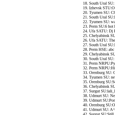
South Ural SU:
Izhevsk STU:Oi
Tyumen SU: Che
South Ural SU:
Tyumen SU: wa1
Perm SU:6 hot 
Ufa SATU: Dj K
Chelyabinsk SU
Ufa SATU: The 
South Ural SU
Perm HSE: abc 
Chelyabinsk SU:
South Ural SU:
Perm NRPU:Pyt
Perm NRPU:High
Orenburg SU: G
Tyumen SU: new
Orenburg SU:Soc
Chelyabinsk SU
Surgut SU:lali_
Udmurt SU: Nec
Udmurt SU:Poni
Orenburg SU:O
Udmurt SU: A^3
Surgut SU:Still