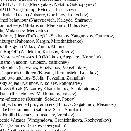
 MEIT: UTF-17 (Merzlyakov, Nekitin, Sukhoplyuev)
SPTU: Arc (Prokop, Evteeva, Tscelishev)
alculated team (Zubarev, Gorshkov, Konychev)
ined behaviour (Naravtsevich, Kalayda, Smirnov)
ntursheeps (Mokrushin, Mardanov, Dubovtsev)
in, Mukoseev, Medvedev)
e(true) { learnToCode() } (Sakhapov, Yangurazov, Gumerov)
inburger (Pahomov, Kargin, Miroshnichenko)
of this gym (Mikov, Zimin, Minin)
a_RogOff (Zaidelman, Kolosov, Rogov)
Masters of crosses 1.0 (Kulikova, Stepanov, Kormilin)
arm (Vakorin, Chibisov, Yashichev)
 Shkoders (Davydov, Emelyanov, Verezhnikov)
Emperor's Children (Korsun, Herreinstein, Bochkov)
d two anchors (Sablin, Fayzullin, Zainullin)
kiy squad (Naumov, Nikolaev, Ponomarev)
veABreak (Nazurov, Khamatnurov, Shaikhutdinov)
Train (Reshetnikov, Makhmudov, Valeev)
m -rf contest/ (Kuzmin, Sobolev, Popov)
Subject oriented programmers (Blinova, Sagatdinov, Masimov)
ke beer so much (Saburov, Safin, Sorokin)
ildmill (Dedenev, Tolmachev, Vorobev)
tric Wizards (Vinogradova, Granichnikova, Kozhevnikov)
E (Saburov, Rafikov, Gavryushin)
MA (Sheretov, Nevolin, Ushakov)