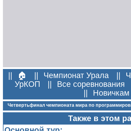
||
🏠
||
Чемпионат Урала
||
Ч
УрКОП
||
Все соревнования
||
Новичкам
Четвертьфинал чемпионата мира по программиров
Также в этом р
Основной тур: